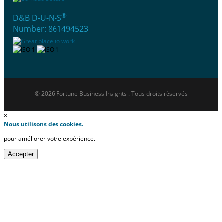
®
D&B D-U-N-S
Number: 861494523
© 2026 Fortune Business Insights . Tous droits réservés
×
Nous utilisons des cookies.
pour améliorer votre expérience.
Accepter