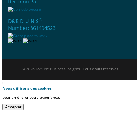
Reconnu Par
®
D&B D-U-N-S
Number: 861494523
© 2026 Fortune Business Insights . Tous droits réservés
×
Nous utilisons des cookies.
pour améliorer votre expérience.
Accepter