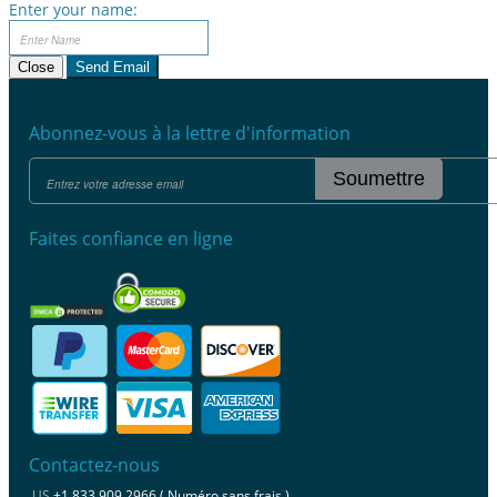
Enter your name:
Close
Send Email
Abonnez-vous à la lettre d'information
Soumettre
Faites confiance en ligne
Contactez-nous
US
+1 833 909 2966 ( Numéro sans frais )