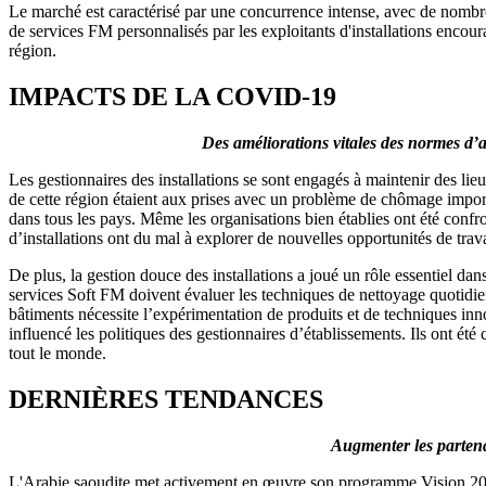
Le marché est caractérisé par une concurrence intense, avec de nombreu
de services FM personnalisés par les exploitants d'installations encoura
région.
IMPACTS DE LA COVID-19
Des améliorations vitales des normes d’a
Les gestionnaires des installations se sont engagés à maintenir des lieu
de cette région étaient aux prises avec un problème de chômage impor
dans tous les pays. Même les organisations bien établies ont été confr
d’installations ont du mal à explorer de nouvelles opportunités de trava
De plus, la gestion douce des installations a joué un rôle essentiel da
services Soft FM doivent évaluer les techniques de nettoyage quotidienne
bâtiments nécessite l’expérimentation de produits et de techniques i
influencé les politiques des gestionnaires d’établissements. Ils ont été c
tout le monde.
DERNIÈRES TENDANCES
Augmenter les partena
L'Arabie saoudite met activement en œuvre son programme Vision 2030