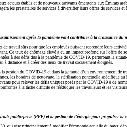
x acteurs établis et de nouveaux arrivants émergents aux Émirats arabes
gera les prestataires de services à diversifier leurs offres de services e
ssainissement après la pandémie vont contribuer à la croissance du m
x de travail sûrs pour que les employés puissent reprendre leurs activités
tant. Ce taux de chômage élevé a eu un impact profond sur l'offre de s
ontées à des défis dus à la pandémie de COVID-19, perturbant la situati
il à distance et à créer des lieux de travail socialement éloignés.
ns la gestion du COVID-19 et dans la garantie d’un environnement de trav
s, les horaires de nettoyage, la stérilisation ponctuelle spécifique au l
nnovants pour relever les défis uniques posés par la COVID-19 à de nom
onfrontés à la tâche difficile de rééduquer les travailleurs et les visiteurs
riats public-privé (PPP) et la gestion de l’énergie pour propulser la
, qui vise principalement à modifier l'économie actuelle du pays, dé