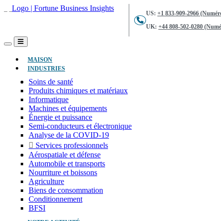
US:
+1 833-909-2966 (Numéro
UK:
+44 808-502-0280 (Numér
(ACTUEL)
MAISON
INDUSTRIES
Soins de santé
Produits chimiques et matériaux
Informatique
Machines et équipements
Énergie et puissance
Semi-conducteurs et électronique
Analyse de la COVID-19
Services professionnels
Aérospatiale et défense
Automobile et transports
Nourriture et boissons
Agriculture
Biens de consommation
Conditionnement
BFSI