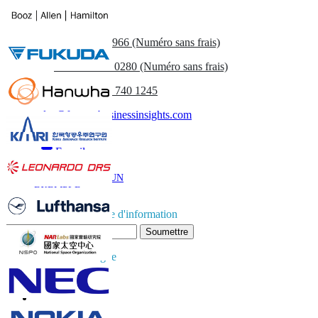
Contactez-nous
US
+1 833 909 2966 (Numéro sans frais)
UK
+44 808 502 0280 (Numéro sans frais)
(APAC) +91 744 740 1245
sales@fortunebusinessinsights.com
Appel
E-mail
TÉLÉCHARGER UN
EXEMPLE
Abonnez-vous à la lettre d'information
Soumettre
Faites confiance en ligne