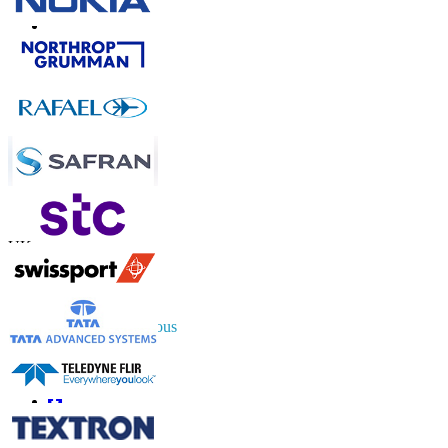
Contactez-nous
US
+1 833 909 2966 ( Numéro sans frais )
UK
+44 808 502 0280 (Numéro sans frais )
APAC
+91 744 740 1245
sales@fortunebusinessinsights.com
Connectez-vous avec nous
Informations