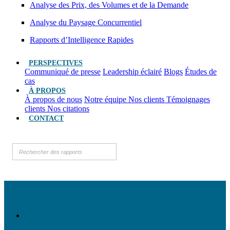
Analyse des Prix, des Volumes et de la Demande
Analyse du Paysage Concurrentiel
Rapports d’Intelligence Rapides
PERSPECTIVES
Communiqué de presse
Leadership éclairé
Blogs
Études de
cas
À PROPOS
À propos de nous
Notre équipe
Nos clients
Témoignages
clients
Nos citations
CONTACT