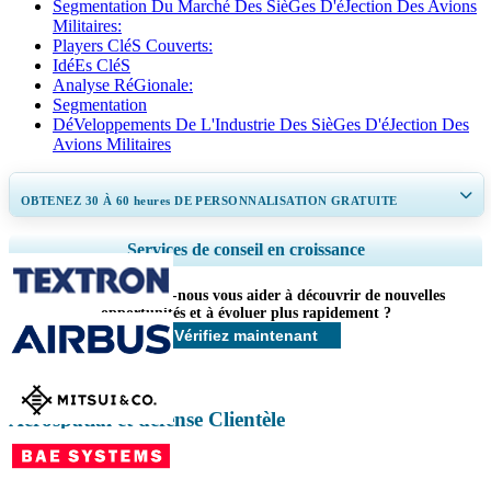
Segmentation Du Marché Des SièGes D'éJection Des Avions
Militaires:
Players CléS Couverts:
IdéEs CléS
Analyse RéGionale:
Segmentation
DéVeloppements De L'Industrie Des SièGes D'éJection Des
Avions Militaires
OBTENEZ 30 À 60
heures
DE PERSONNALISATION GRATUITE
Ampliar a cobertura regional e por país, Análise de segmentos, Perfis de
Services de conseil en croissance
empresas, Benchmarking competitivo, e insights sobre o usuário final.
Comment pouvons-nous vous aider à découvrir de nouvelles
Personnaliser maintenant
opportunités et à évoluer plus rapidement ?
Vérifiez maintenant
Aérospatial et défense Clientèle