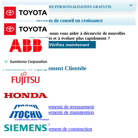
OBTENEZ 30 À 60
heures
DE PERSONNALISATION GRATUITE
Ampliar a cobertura regional e por país, Análise de segmentos, Perfis de
Services de conseil en croissance
empresas, Benchmarking competitivo, e insights sobre o usuário final.
Comment pouvons-nous vous aider à découvrir de nouvelles
Personnaliser maintenant
opportunités et à évoluer plus rapidement ?
Vérifiez maintenant
Machines et équipement Clientèle
Rapports associés
Marché des équipements de terrassement
Marché des équipements de manutention
Marché des grues
Marché des pelles
Marché de l'équipement de construction