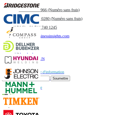
Contactez-nous
US
+1 833 909 2966 (Numéro sans frais)
UK
+44 808 502 0280 (Numéro sans frais)
(APAC) +91 744 740 1245
sales@fortunebusinessinsights.com
Appel
E-mail
TÉLÉCHARGER UN
EXEMPLE
Abonnez-vous à la lettre d'information
Soumettre
Faites confiance en ligne