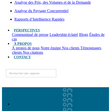
Analyse des Prix, des Volumes et de la Demande
Analyse du Paysage Concurrentiel
Rapports d’Intelligence Rapides
PERSPECTIVES
Communiqué de presse
Leadership éclairé
Blogs
Études de
cas
À PROPOS
À propos de nous
Notre équipe
Nos clients
Témoignages
clients
Nos citations
CONTACT