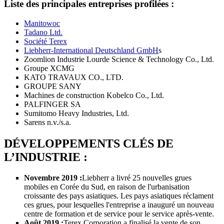
Liste des principales entreprises profilées :
Manitowoc
Tadano Ltd.
Société Terex
Liebherr-International Deutschland GmbH
s
Zoomlion Industrie Lourde Science & Technology Co., Ltd.
Groupe XCMG
KATO TRAVAUX CO., LTD.
GROUPE SANY
Machines de construction Kobelco Co., Ltd.
PALFINGER SA
Sumitomo Heavy Industries, Ltd.
Sarens n.v./s.a.
DÉVELOPPEMENTS CLÉS DE
L’INDUSTRIE :
Novembre 2019 :
Liebherr a livré 25 nouvelles grues
mobiles en Corée du Sud, en raison de l'urbanisation
croissante des pays asiatiques. Les pays asiatiques réclament
ces grues, pour lesquelles l'entreprise a inauguré un nouveau
centre de formation et de service pour le service après-vente.
Août 2019 :
Terex Corporation a finalisé la vente de son