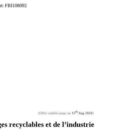
ort: FBI108092
th
(Offre valable jusqu’au
15
Aug 2026
)
s recyclables et de l’industrie