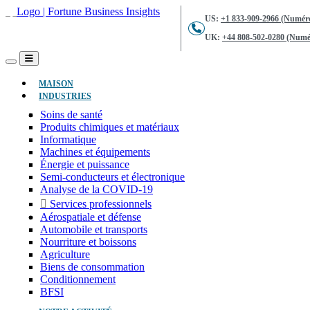
US:
+1 833-909-2966 (Numéro
UK:
+44 808-502-0280 (Numér
(ACTUEL)
MAISON
INDUSTRIES
Soins de santé
Produits chimiques et matériaux
Informatique
Machines et équipements
Énergie et puissance
Semi-conducteurs et électronique
Analyse de la COVID-19
Services professionnels
Aérospatiale et défense
Automobile et transports
Nourriture et boissons
Agriculture
Biens de consommation
Conditionnement
BFSI