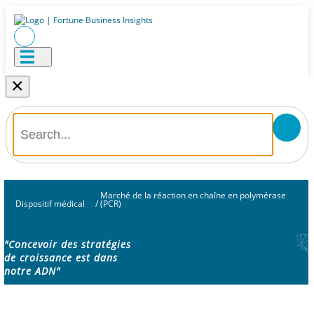
×
Marché de la réaction en chaîne en polymérase
Dispositif médical
/
(PCR)
"Concevoir des stratégies
de croissance est dans
notre ADN"