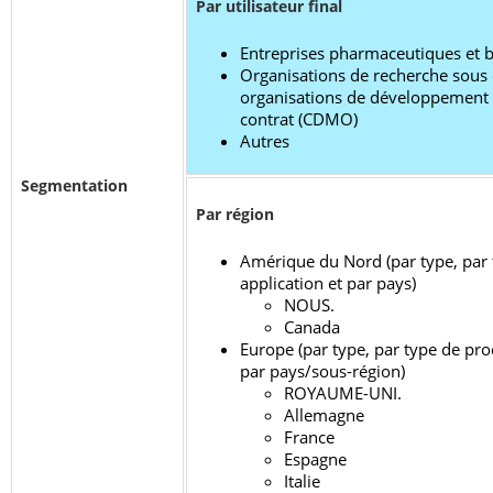
Par utilisateur final
Entreprises pharmaceutiques et 
Organisations de recherche sous 
organisations de développement e
contrat (CDMO)
Autres
Segmentation
Par région
Amérique du Nord (par type, par 
application et par pays)
NOUS.
Canada
Europe (par type, par type de prod
par pays/sous-région)
ROYAUME-UNI.
Allemagne
France
Espagne
Italie