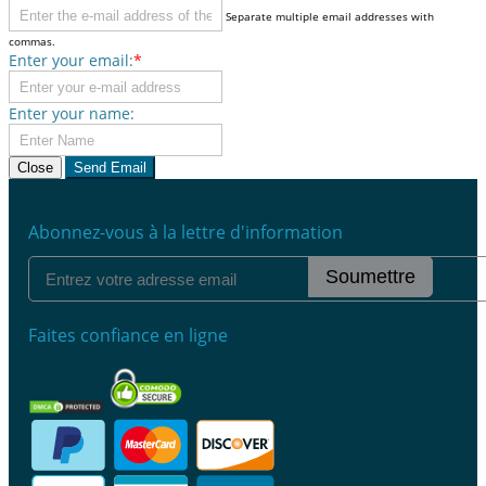
Separate multiple email addresses with
commas.
Enter your email:
*
Enter your name:
Close
Send Email
Abonnez-vous à la lettre d'information
Soumettre
Faites confiance en ligne