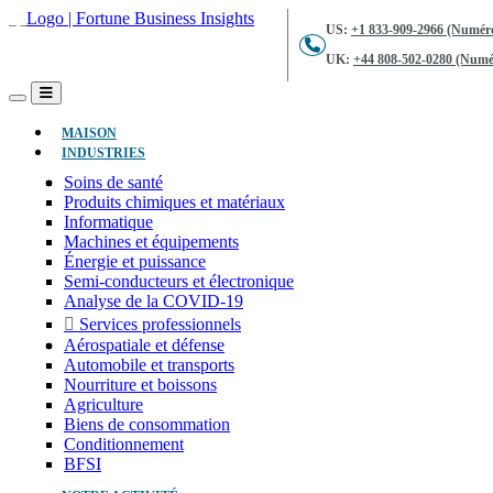
US:
+1 833-909-2966 (Numéro
UK:
+44 808-502-0280 (Numér
(ACTUEL)
MAISON
INDUSTRIES
Soins de santé
Produits chimiques et matériaux
Informatique
Machines et équipements
Énergie et puissance
Semi-conducteurs et électronique
Analyse de la COVID-19
Services professionnels
Aérospatiale et défense
Automobile et transports
Nourriture et boissons
Agriculture
Biens de consommation
Conditionnement
BFSI