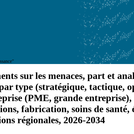
issance"
nts sur les menaces, part et anal
 par type (stratégique, tactique, 
reprise (PME, grande entreprise), 
s, fabrication, soins de santé, é
sions régionales, 2026-2034