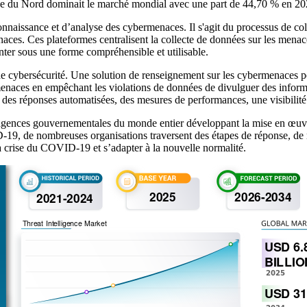
e du Nord dominait le marché mondial avec une part de 44,70 % en 2
onnaissance et d’analyse des cybermenaces. Il s'agit du processus de col
aces. Ces plateformes centralisent la collecte de données sur les men
nter sous une forme compréhensible et utilisable.
de cybersécurité. Une solution de renseignement sur les cybermenaces p
rmenaces en empêchant les violations de données de divulguer des inform
 des réponses automatisées, des mesures de performances, une visibilité 
agences gouvernementales du monde entier développant la mise en œuvr
19, de nombreuses organisations traversent des étapes de réponse, de r
à la crise du COVID-19 et s’adapter à la nouvelle normalité.