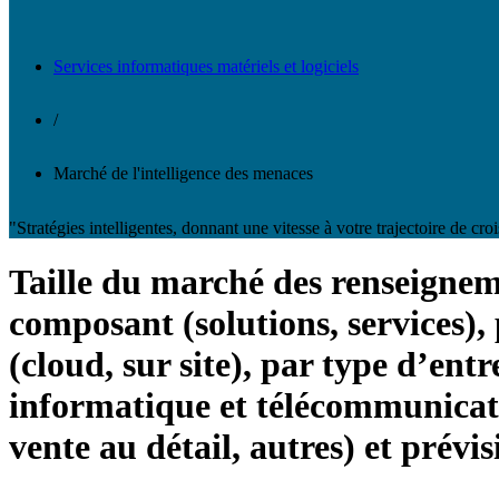
Services informatiques matériels et logiciels
/
Marché de l'intelligence des menaces
"Stratégies intelligentes, donnant une vitesse à votre trajectoire de cro
Taille du marché des renseigneme
composant (solutions, services),
(cloud, sur site), par type d’ent
informatique et télécommunication
vente au détail, autres) et prévi