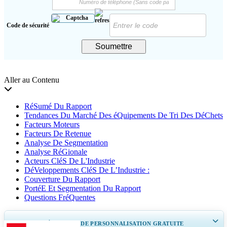
Code de sécurité
Soumettre
Aller au Contenu
RéSumé Du Rapport
Tendances Du Marché Des éQuipements De Tri Des DéChets
Facteurs Moteurs
Facteurs De Retenue
Analyse De Segmentation
Analyse RéGionale
Acteurs CléS De L'Industrie
DéVeloppements CléS De L’Industrie :
Couverture Du Rapport
PortéE Et Segmentation Du Rapport
Questions FréQuentes
OBTENEZ 30 À 60
heures
DE PERSONNALISATION GRATUITE