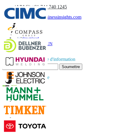
(APAC) +91 744 740 1245
sales@fortunebusinessinsights.com
Appel
E-mail
TÉLÉCHARGER UN
EXEMPLE
Abonnez-vous à la lettre d'information
Soumettre
Faites confiance en ligne