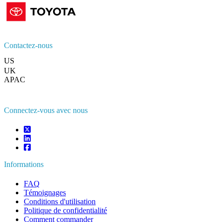
Contactez-nous
US
+1 833 909 2966 ( Numéro sans frais )
UK
+44 808 502 0280 (Numéro sans frais )
APAC
+91 744 740 1245
sales@fortunebusinessinsights.com
Connectez-vous avec nous
Informations
FAQ
Témoignages
Conditions d'utilisation
Politique de confidentialité
Comment commander