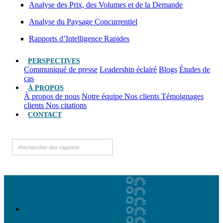
Analyse des Prix, des Volumes et de la Demande
Analyse du Paysage Concurrentiel
Rapports d’Intelligence Rapides
PERSPECTIVES
Communiqué de presse
Leadership éclairé
Blogs
Études de
cas
À PROPOS
À propos de nous
Notre équipe
Nos clients
Témoignages
clients
Nos citations
CONTACT