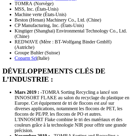
TOMRA (Norvège)
MSS, Inc. (États-Unis)
Machine verte (États-Unis)
Beston (Henan) Machinery Co., Ltd. (Chine)
CP Manufacturing, Inc. (États-Unis)
Kingtiger (Shanghai) Environmental Technology Co., Ltd.
(Chine)
REDWAVE (Mère : BT-Wolfgang Binder GmbH)
(Autriche)
Groupe Buhler (Suisse)
Coparm Srl
(Italie)
DÉVELOPPEMENTS CLÉS DE
L’INDUSTRIE :
Mars 2019 : -
TOMRA Sorting Recycling a lancé son
INNOSORT FLAKE au salon du recyclage du plastique en
Europe. Cet équipement de tri de flocons est axé sur
diverses applications, notamment les flocons de PET, les
flocons de PE/PP, les flocons de PO et autres.
L'INNOSORT Flake combine le tri des matériaux et des
couleurs grâce à la technologie NIR pour offrir une grande
précision.
Novembre 2019 : -
TOMRA Sorting and Recycling a