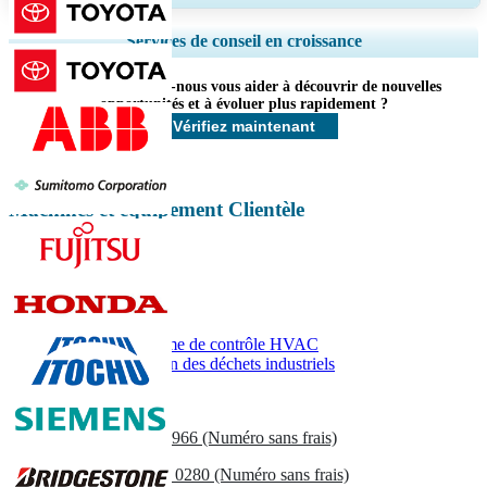
Ampliar a cobertura regional e por país, Análise de segmentos, Perfis de
Services de conseil en croissance
empresas, Benchmarking competitivo, e insights sobre o usuário final.
Comment pouvons-nous vous aider à découvrir de nouvelles
Personnaliser maintenant
opportunités et à évoluer plus rapidement ?
Vérifiez maintenant
Machines et équipement Clientèle
Rapports associés
Marché du système de contrôle HVAC
Marché de gestion des déchets industriels
Contactez-nous
US
+1 833 909 2966 (Numéro sans frais)
UK
+44 808 502 0280 (Numéro sans frais)