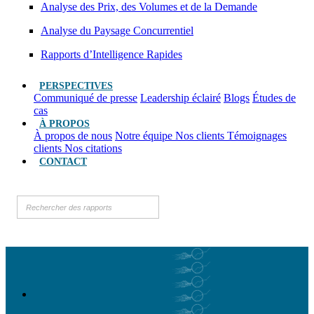
Analyse des Prix, des Volumes et de la Demande
Analyse du Paysage Concurrentiel
Rapports d’Intelligence Rapides
PERSPECTIVES
Communiqué de presse
Leadership éclairé
Blogs
Études de
cas
À PROPOS
À propos de nous
Notre équipe
Nos clients
Témoignages
clients
Nos citations
CONTACT