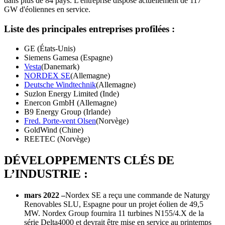
dans plus de 84 pays. L'entreprise dispose actuellement de 117
GW d'éoliennes en service.
Liste des principales entreprises profilées :
GE (États-Unis)
Siemens Gamesa (Espagne)
Vesta
(Danemark)
NORDEX SE
(Allemagne)
Deutsche Windtechnik
(Allemagne)
Suzlon Energy Limited (Inde)
Enercon GmbH (Allemagne)
B9 Energy Group (Irlande)
Fred. Porte-vent Olsen
(Norvège)
GoldWind (Chine)
REETEC (Norvège)
DÉVELOPPEMENTS CLÉS DE
L’INDUSTRIE :
mars 2022 –
Nordex SE a reçu une commande de Naturgy
Renovables SLU, Espagne pour un projet éolien de 49,5
MW. Nordex Group fournira 11 turbines N155/4.X de la
série Delta4000 et devrait être mise en service au printemps