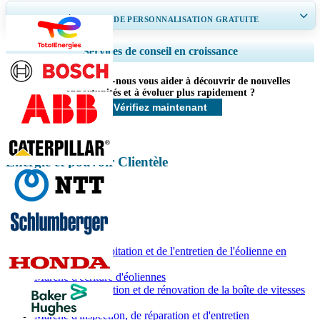
OBTENEZ 30 À 60
heures
DE PERSONNALISATION GRATUITE
Ampliar a cobertura regional e por país, Análise de segmentos, Perfis de
Services de conseil en croissance
empresas, Benchmarking competitivo, e insights sobre o usuário final.
Comment pouvons-nous vous aider à découvrir de nouvelles
Personnaliser maintenant
opportunités et à évoluer plus rapidement ?
Vérifiez maintenant
Énergie et pouvoir Clientèle
Rapports associés
Marché de l'exploitation et de l'entretien de l'éolienne en
Australie
Marché d'écriture d'éoliennes
Marché de réparation et de rénovation de la boîte de vitesses
d'éoliennes
Marché d'inspection, de réparation et d'entretien