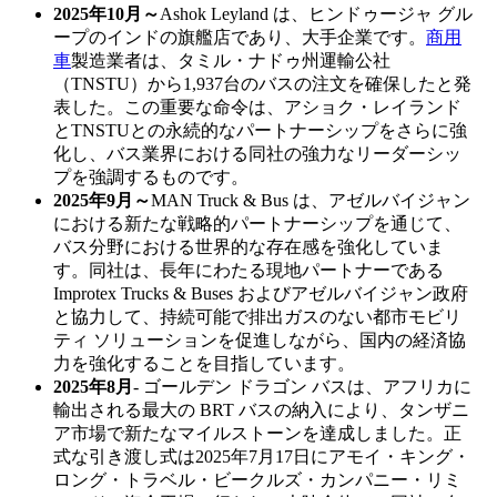
2025年10月～
Ashok Leyland は、ヒンドゥージャ グル
ープのインドの旗艦店であり、大手企業です。
商用
車
製造業者は、タミル・ナドゥ州運輸公社
（TNSTU）から1,937台のバスの注文を確保したと発
表した。この重要な命令は、アショク・レイランド
とTNSTUとの永続的なパートナーシップをさらに強
化し、バス業界における同社の強力なリーダーシッ
プを強調するものです。
2025年9月～
MAN Truck & Bus は、アゼルバイジャン
における新たな戦略的パートナーシップを通じて、
バス分野における世界的な存在感を強化していま
す。同社は、長年にわたる現地パートナーである
Improtex Trucks & Buses およびアゼルバイジャン政府
と協力して、持続可能で排出ガスのない都市モビリ
ティ ソリューションを促進しながら、国内の経済協
力を強化することを目指しています。
2025年8月
- ゴールデン ドラゴン バスは、アフリカに
輸出される最大の BRT バスの納入により、タンザニ
ア市場で新たなマイルストーンを達成しました。正
式な引き渡し式は2025年7月17日にアモイ・キング・
ロング・トラベル・ビークルズ・カンパニー・リミ