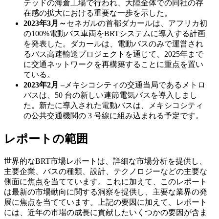
テッドの海倉工場で行われ、大陸全体での同社の存
在感の拡大における重要な一歩を示した。
2023年3月～
セネガルの首都ダカールは、アフリカ初
の100%電動バス車両をBRTシステムに導入する計画
を発表した。ダカールは、電動バスのみで運営され
るバス高速輸送プロジェクトを通じて、2025年まで
に交通ネットワークを再構築することに重点を置い
ている。
2023年2月 –
メキシコシティの交通当局であるメトロ
バスは、50 台の新しい連節電気バスを導入しまし
た。新たに導入された電動バスは、メキシコシティ
の公共交通機関の 3 号線に組み込まれる予定です。
レポートの範囲
世界的なBRT市場レポートは、詳細な市場分析を提供し、
主要企業、バスの種類、設計、テクノロジーなどの主要な
側面に焦点を当てています。これに加えて、このレポート
は最新の市場動向に関する洞察を提供し、主要な業界の発
展に焦点を当てています。上記の要因に加えて、レポート
には、近年の市場の成長に貢献したいくつかの要因が含ま