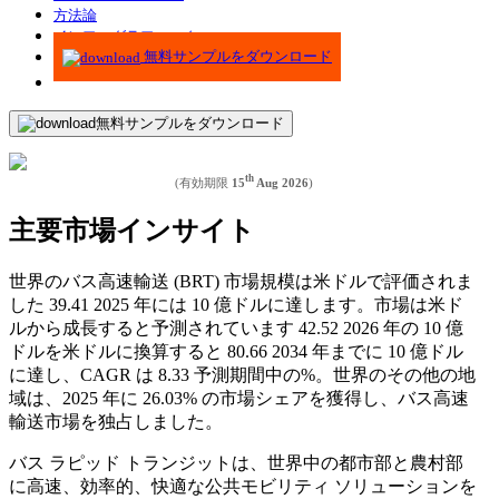
方法論
インフォグラフィック
無料サンプルをダウンロード
無料サンプルをダウンロード
th
(有効期限
15
Aug 2026
)
主要市場インサイト
世界のバス高速輸送 (BRT) 市場規模は米ドルで評価されま
した
39.41
2025 年には 10 億ドルに達します。市場は米ド
ルから成長すると予測されています
42.52
2026 年の 10 億
ドルを米ドルに換算すると
80.66
2034 年までに 10 億ドル
に達し、CAGR は
8.33
予測期間中の%。世界のその他の地
域は、2025 年に 26.03% の市場シェアを獲得し、バス高速
輸送市場を独占しました。
バス ラピッド トランジットは、世界中の都市部と農村部
に高速、効率的、快適な公共モビリティ ソリューションを