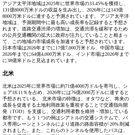
アジア太平洋地域は2025年に世界市場の33.45%を獲得し、
131億8000万米ドルの収益を生み出し、2026年には143億
8000万米ドルに達すると予測されています。
アジア太平洋
地域は、予測期間中に最も高い成長率を記録すると予想さ
れます。道路交通渋滞の増加は、交通渋滞を緩和するため
の公共交通機関の拡大に政府が注力していることと相まっ
て、この地域の市場成長を加速すると予想されています。
日本市場は2026年までに17億7,000万米ドル、中国市場は
2026年までに64億4,000万米ドル、インド市場は2026年まで
に38億米ドルと見込まれています。
北米
北米は2025年に世界市場に約71億4000万ドルを寄与し、シ
ェア18.11％を占め、2026年には76億2000万ドルに達すると
予想されている。
北米市場の特徴は、オタワなど、将来の
成長を促進する土地利用政策を重視することで交通指向開
発（TOD）を支援し、交通利用者数を維持・増加している
都市です。もう 1 つの例はシアトルの交通システムで、バ
ス専用レーンとトンネルにより道路の路面容積が 20% 削減
されました。また、これらのトンネルを使用したバスは、