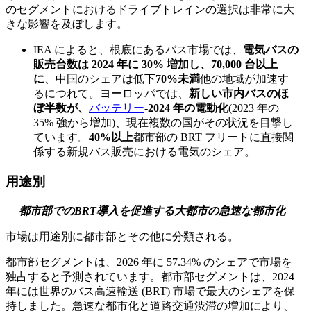
のセグメントにおけるドライブトレインの選択は非常に大
きな影響を及ぼします。
IEA によると、根底にあるバス市場では、
電気バスの
販売台数は 2024 年に 30% 増加し、70,000 台以上
に
、中国のシェアは低下
70%未満
他の地域が加速す
るにつれて。ヨーロッパでは、
新しい市内バスのほ
ぼ半数が、
バッテリー
‑2024 年の電動化
(2023 年の
35% 強から増加)、現在複数の国がその状況を目撃し
ています。
40%以上
都市部の BRT フリートに直接関
係する新規バス販売における電気のシェア。
用途別
都市部でのBRT導入を促進する大都市の急速な都市化
市場は用途別に都市部とその他に分類される。
都市部セグメントは、2026 年に 57.34% のシェアで市場を
独占すると予測されています。都市部セグメントは、2024
年には世界のバス高速輸送 (BRT) 市場で最大のシェアを保
持しました。急速な都市化と道路交通渋滞の増加により、