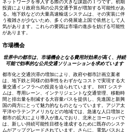
ネットワークを導入する際の大きな課題の 1 つです。初期
投資により政府当局の公共交通予算が増加する可能性があ
る。地下鉄などの大量高速輸送システムは、その実装に伴
う複雑さが少ないため、多くの発展途上国で依然として人
気があります。これらの要因は市場の進歩を妨げる可能性
があります。
市場機会
世界中の都市は、市場機会となる費用対効果が高く、持続
可能で効率的な公共交通ソリューションを求めています
都市化と交通渋滞の増加により、政府や都市計画立案者
は、地下鉄と同様の効率性をわずかなコストで実現する大
量交通インフラへの投資を迫られています。 BRT システ
ムは、専用レーン、インテリジェントな交通管理、移動時
間と排出量を削減する大容量バスを提供し、先進国と新興
国の両方にとって魅力的なものとなっています。アジア太
平洋やラテンアメリカなどの地域では、急速な人口増加と
都市の拡大により導入が進んでおり、北米とヨーロッパで
は、新しい持続可能性目標を達成するために既存のシステ
ムがアップグレードされています。さらに、電気バスおよ