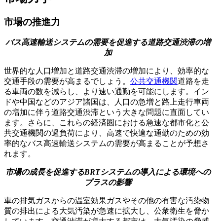
市場の推進力
バス高速輸送システムの需要を促進する道路交通渋滞の増
加
世界的な人口増加と道路交通渋滞の増加により、効率的な
交通手段の需要が高まるでしょう。
公共交通機関
道路を走
る車両の数を減らし、より速い通勤を可能にします。イン
ドや中国などのアジア諸国は、人口の急増と路上走行車両
の増加に伴う道路交通渋滞という大きな問題に直面してい
ます。さらに、これらの経済圏における急速な都市化と公
共交通機関の過負荷により、高速で快適な通勤のための効
率的なバス高速輸送システムの需要が高まることが予想さ
れます。
市場の成長を促進するBRTシステムの導入による環境への
プラスの影響
車の排気ガスからの温室効果ガスやその他の有害な汚染物
質の排出による大気汚染が急速に拡大し、公衆衛生を脅か