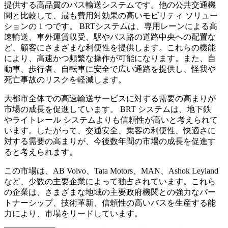
提供する高品質のバス輸送システムです。他の公共交通機
関と比較して、最も費用対効果の高いモビリティ ソリュー
ションの 1 つです。 BRTシステムは、専用レーンによる高
速輸送、車外運賃収受、駅やバス路の道路中央への配置な
ど、顧客にさまざまな利便性を提供します。これらの機能
により、高速かつ頻繁な操作が可能になります。また、自
動車、歩行者、自転車に安全で広い通路を提供し、怪我や
死亡事故のリスクを軽減します。
大都市全体での高速輸送サービスに対する需要の高まりが
市場の成長を促進しています。 BRT システムは、地下鉄
やライトレール システムよりも信頼性が高いと考えられて
います。したがって、交通安全、乗客の利便性、快適さに
対する需要の高まりが、今後数年間の市場の成長を促進す
ると考えられます。
この市場は、AB Volvo、Tata Motors、MAN、Ashok Leyland
など、少数の主要企業によって独占されています。これら
の企業は、さまざまな地域の主要政府機関との強力なパー
トナーシップ、技術革新、信頼性の高いバスを生産する能
力により、市場をリードしています。