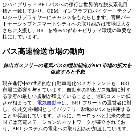
びハイブリッド BRT バスへの移行は世界的な脱炭素化目
標と一致しており、OEM、インフラプロバイダー、テクノ
ロジーサプライヤーにチャンスをもたらします。官民パー
トナーシップとスマートシティへの取り組みは市場拡大を
さらに支援し、BRT を将来の都市モビリティ環境の重要な
柱にしています。
バス高速輸送市場の動向
排出ガスフリーの電気バスの増加傾向がBRT市場の拡大を
促進すると予想
現在進行中の世界的な自動車電化のメガトレンドも、BRT
市場に影響を与えています。自動車の排出ガス規制に対す
る政府の厳しい規制が増えていることと、運転コストの低
さが相まって、
電気自動車
は、BRT フリートの運営者に対
し、公共交通機関としてバッテリー駆動のバスを採用する
ことを奨励しています。さらに、ヨーロッパと北米の先進
国では充電ステーションのネットワークが確立されてお
り、BRT システムの電化への取り組みが加速しています。