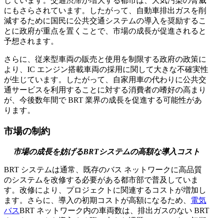
しています。交通渋滞が増大する都市は、大気汚染の脅威
にもさらされています。したがって、自動車排出ガスを削
減するために国民に公共交通システムの導入を奨励するこ
とに政府が重点を置くことで、市場の成長が促進されると
予想されます。
さらに、従来型車両の販売と使用を制限する政府の政策に
より、IC エンジン搭載車両の採用に関して大きな不確実性
が生じています。したがって、自家用車の代わりに公共交
通サービスを利用することに対する消費者の嗜好の高まり
が、今後数年間で BRT 業界の成長を促進する可能性があ
ります。
市場の制約
市場の成長を妨げるBRTシステムの高額な導入コスト
BRT システムは通常、既存のバス ネットワークに高品質
のシステムを改修する必要がある都市部で普及していま
す。改修により、プロジェクトに関連するコストが増加し
ます。さらに、導入の初期コストが高額になるため、
電気
バス
BRT ネットワーク内の車両数は、排出ガスのない BRT