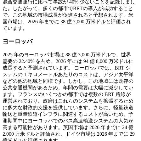
混合交通運行に比べて事故が 40% 少ないことを記録しまし
た。したがって、多くの都市でBRTの導入が成功すること
で、この地域の市場成長が促進されると予想されます。米
国市場は、2026 年までに 38 億 7,000 万米ドルと評価され
ています。
ヨーロッパ
2025 年のヨーロッパ市場は 88 億 3,000 万米ドルで、世界
需要の 22.40% を占め、2026 年には 94 億 8,000 万米ドルに
成長すると予測されています。
ヨーロッパでは、BRT シ
ステムの 1 キロメートルあたりのコストは、アジア太平洋
などの他の地域と同様です。しかし、この地域には既存の
公共交通機関があるため、年間の需要は大幅に減少してい
ます。フランスのいくつかの都市では複数の BRT 路線が
運営されており、政府はこれらのシステムを拡張するため
に多大な財政的支援を提供しています。さらに、軽量鉄道
輸送と重量鉄道インフラに関連するコストが高いため、予
測期間中にヨーロッパでのバス高速輸送システムの人気が
高まる可能性があります。英国市場は 2026 年までに 24 億
2,000 万米ドルと評価され、ドイツ市場は 2026 年までに 29
億米ドルと評価されます。