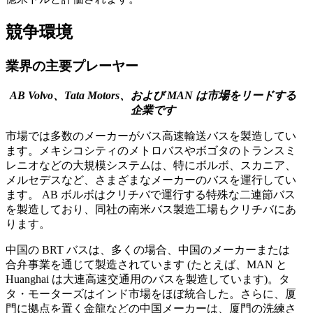
競争環境
業界の主要プレーヤー
AB Volvo、Tata Motors、および MAN は市場をリードする
企業です
市場では多数のメーカーがバス高速輸送バスを製造してい
ます。メキシコシティのメトロバスやボゴタのトランスミ
レニオなどの大規模システムは、特にボルボ、スカニア、
メルセデスなど、さまざまなメーカーのバスを運行してい
ます。 AB ボルボはクリチバで運行する特殊な二連節バス
を製造しており、同社の南米バス製造工場もクリチバにあ
ります。
中国の BRT バスは、多くの場合、中国のメーカーまたは
合弁事業を通じて製造されています (たとえば、MAN と
Huanghai は大連高速交通用のバスを製造しています)。タ
タ・モーターズはインド市場をほぼ統合した。さらに、厦
門に拠点を置く金龍などの中国メーカーは、厦門の洗練さ