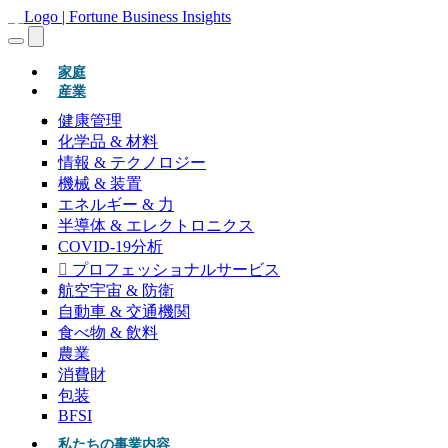
(現在)
家庭
産業
健康管理
化学品 & 材料
情報 & テクノロジー
機械 & 装置
エネルギー & 力
半導体 & エレクトロニクス
COVID-19分析
プロフェッショナルサービス
航空宇宙 & 防衛
自動車 & 交通機関
食べ物 & 飲料
農業
消費財
包装
BFSI
私たちの事業内容