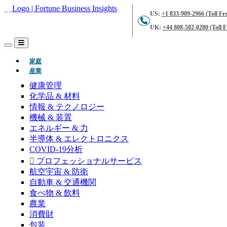
US:
+1 833-909-2966 (Toll Fre
UK:
+44 808-502-0280 (Toll F
(現在)
家庭
産業
健康管理
化学品 & 材料
情報 & テクノロジー
機械 & 装置
エネルギー & 力
半導体 & エレクトロニクス
COVID-19分析
プロフェッショナルサービス
航空宇宙 & 防衛
自動車 & 交通機関
食べ物 & 飲料
農業
消費財
包装