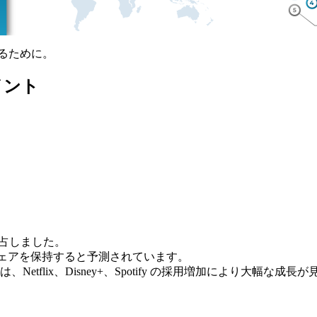
るために。
イント
を独占しました。
の市場シェアを保持すると予測されています。
flix、Disney+、Spotify の採用増加により大幅な成長