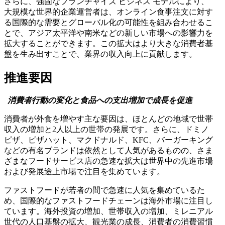
さらに、強固なフランチャイズ ビジネス モデルにより、
大規模な世界的企業運営者は、オンライン食事注文に対す
る国際的な需要とグローバル化の可能性を組み合わせるこ
とで、アジア太平洋や南米などの新しい市場への影響力を
拡大することができます。この拡大はより大きな消費者基
盤を生み出すことで、業界の収入向上に貢献します。
推進要因
消費者行動の変化と食品への支出増加で成長を促進
消費者が外食を増やす主な要因は、ほとんどの地域で世帯
収入の増加と2人以上の世帯の発展です。さらに、ドミノ
ピザ、ピザハット、マクドナルド、KFC、バーガーキング
などの有名ブランドは依然として人気があるものの、さま
ざまなフードサービス店の急速な拡大は世界中の先進市場
および発展途上市場で注目を集めています。
ファストフードが若者の間で急速に人気を集めているた
め、国際的なファストフードチェーンは海外市場に注目し
ています。海外投資の増加、世帯収入の増加、ミレニアル
世代の人口基盤の拡大、観光業の成長、消費者の消費習慣