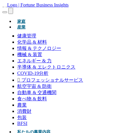
(現在)
家庭
産業
健康管理
化学品 & 材料
情報 & テクノロジー
機械 & 装置
エネルギー & 力
半導体 & エレクトロニクス
COVID-19分析
プロフェッショナルサービス
航空宇宙 & 防衛
自動車 & 交通機関
食べ物 & 飲料
農業
消費財
包装
BFSI
私たちの事業内容