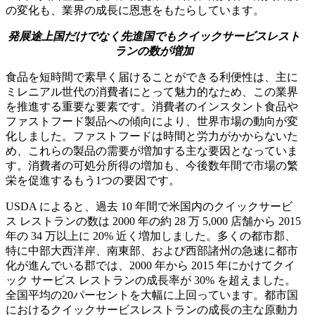
の変化も、業界の成長に恩恵をもたらしています。
発展途上国だけでなく先進国でもクイックサービスレスト
ランの数が増加
食品を短時間で素早く届けることができる利便性は、主に
ミレニアル世代の消費者にとって魅力的なため、この業界
を推進する重要な要素です。消費者のインスタント食品や
ファストフード製品への傾向により、世界市場の動向が変
化しました。ファストフードは時間と労力がかからないた
め、これらの製品の需要が増加する主な要因となっていま
す。消費者の可処分所得の増加も、今後数年間で市場の繁
栄を促進するもう1つの要因です。
USDA によると、過去 10 年間で米国内のクイックサービ
ス レストランの数は 2000 年の約 28 万 5,000 店舗から 2015
年の 34 万以上に 20% 近く増加しました。多くの都市郡、
特に中部大西洋岸、南東部、および西部諸州の急速に都市
化が進んでいる郡では、2000 年から 2015 年にかけてクイ
ック サービス レストランの成長率が 30% を超えました。
全国平均の20パーセントを大幅に上回っています。都市国
におけるクイックサービスレストランの成長の主な原動力