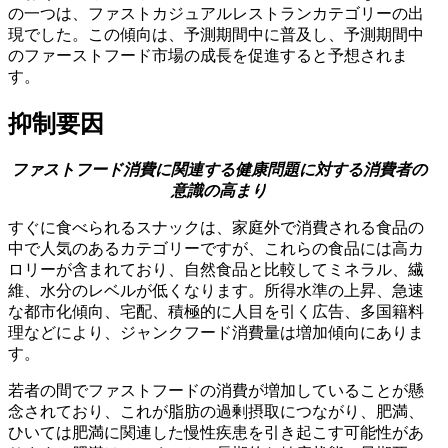
の一つは、ファストカジュアルレストランカテゴリーの出
現でした。この傾向は、予測期間中に普及し、予測期間中
のファーストフード市場の成長を促進すると予想されま
す。
抑制要因
ファストフード消費に関連する健康問題に対する消費者の
意識の高まり
すぐに食べられるスナックは、家庭外で消費される食品の
中で人気のあるカテゴリーですが、これらの食品には高カ
ロリーが含まれており、自然食品と比較してミネラル、繊
維、水分のレベルが低くなります。所得水準の上昇、急速
な都市化傾向、宅配、積極的に人目を引く広告、多国籍料
理などにより、ジャンクフード消費量は増加傾向にありま
す。
若者の間でファストフードの消費が増加していることが懸
念されており、これが脂肪の過剰摂取につながり、肥満、
ひいては肥満に関連した慢性疾患を引き起こす可能性があ