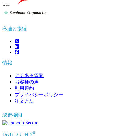
UK
+44 808 502 0280 (Toll Free )
APAC
+91 744 740 1245
sales@fortunebusinessinsights.com
私達と接続
情報
よくある質問
お客様の声
利用規約
プライバシーポリシー
注文方法
認定機関
®
D&B D-U-N-S