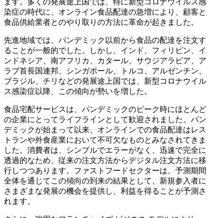
ます。多くの発展途上国では、特に新型コロナウイルス感
染症の時代に、オンライン食品配達の急増により、顧客と
食品供給業者とのやり取りの方法に革命が起きました。
先進地域では、パンデミック以前から食品の配達を注文す
ることが一般的でした。しかし、インド、フィリピン、イ
ンドネシア、南アフリカ、カタール、サウジアラビア、ア
ラブ首長国連邦、シンガポール、トルコ、アルゼンチン、
ブラジル、チリなどの発展途上国では、新型コロナウイル
ス感染症以降、この傾向が勢いを増した。
食品宅配サービスは、パンデミックのピーク時にほとんど
の企業にとってライフラインとして歓迎されました。パン
デミックが始まって以来、オンラインでの食品配達はレス
トランや外食産業において不可欠なものとみなされてきま
した。消費者は、シンプルでエラーがなく、迅速で完全に
透過的なため、従来の注文方法からデジタル注文方法に移
行しつつあります。ファストフードセクターは、予測期間
全体を通じてこの傾向の到来の結果として、新規参入者に
さまざまな発展の機会を提供し、利益を得ることが予測さ
れます。