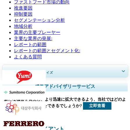
ファストフード市場の動向
推進要因
抑制要因
セグメンテーション分析
地域分析
業界の主要プレーヤー
主要な業界の発展:
レポートの範囲
レポートの範囲とセグメント化:
よくある質問
30～60
時間
の無料カスタマイズ
地域と国のカバレッジを拡大、 セグメント分析、 企業プロフィール、
成長アドバイザリーサービス
競合ベンチマーキング、 およびエンドユーザーインサイト。
新たな機会を発見し、より迅速に拡大できるよう、当社ではどのよ
今すぐカスタマイズ
立即查看
うなお手伝いをできるでしょうか?
食品と飲料 クライアント