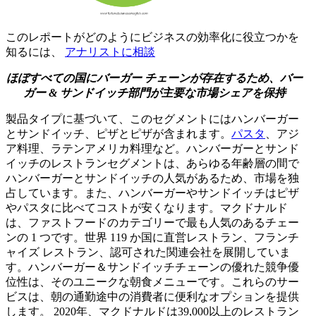
このレポートがどのようにビジネスの効率化に役立つかを
知るには、
アナリストに相談
ほぼすべての国にバーガー チェーンが存在するため、バー
ガー & サンドイッチ部門が主要な市場シェアを保持
製品タイプに基づいて、このセグメントにはハンバーガー
とサンドイッチ、ピザとピザが含まれます。
パスタ
、アジ
ア料理、ラテンアメリカ料理など。ハンバーガーとサンド
イッチのレストランセグメントは、あらゆる年齢層の間で
ハンバーガーとサンドイッチの人気があるため、市場を独
占しています。また、ハンバーガーやサンドイッチはピザ
やパスタに比べてコストが安くなります。マクドナルド
は、ファストフードのカテゴリーで最も人気のあるチェー
ンの 1 つです。世界 119 か国に直営レストラン、フランチ
ャイズ レストラン、認可された関連会社を展開していま
す。ハンバーガー＆サンドイッチチェーンの優れた競争優
位性は、そのユニークな朝食メニューです。これらのサー
ビスは、朝の通勤途中の消費者に便利なオプションを提供
します。 2020年、マクドナルドは39,000以上のレストラン