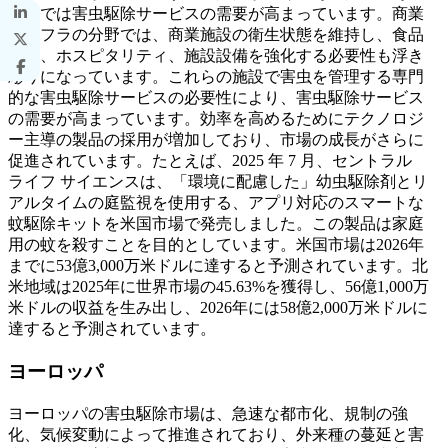
地域では害虫駆除サービスの需要が高まっています。商業
インフラの分野では、商業施設の衛生状態を維持し、食品
加工、ホスピタリティ、施設設備を強化する必要性も浮き
彫りになっています。これらの施設で害虫を管理する専門
的な害虫駆除サービスの必要性により、害虫駆除サービス
の需要が高まっています。効率を高めるためにテクノロジ
ー主導の製品の採用が増加しており、市場の成長がさらに
促進されています。たとえば、2025 年 7 月、セントラル
ライフ サイエンスは、「環境に配慮した」幼虫駆除剤とリ
アルタイムの庭監視を使用する、アプリ対応のスマートな
蚊駆除キットを米国市場で発売しました。この製品は家庭
用の蚊を殺すことを目的としています。米国市場は2026年
までに53億3,000万米ドルに達すると予測されています。北
米地域は2025年に世界市場の45.63%を獲得し、56億1,000万
米ドルの収益を生み出し、2026年には58億2,000万米ドルに
達すると予測されています。
ヨーロッパ
ヨーロッパの害虫駆除市場は、急速な都市化、規制の強
化、気候変動によって推進されており、外来種の蔓延と害