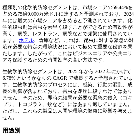
種類別の化学的防除セグメントは、市場シェアの59.44%を
占める75億9,000万米ドルに達すると予測されており、2024
年には最大の市場シェアを占めると予測されています。化
学的殺虫剤は害虫を素早く殺すことができるため有効性が
高く、病院、レストラン、病院などで頻繁に使用されてい
ます。
ホテル
、倉庫など。これは、昆虫に対する緊急の対
応が必要な特定の環境状況において極めて重要な役割を果
たします。したがって、これはビジネスエリアや公共エリ
アを保護するための時間効率の高い方法です。
生物学的防除セグメントは、2025 年から 2032 年にかけて
6.78% というかなりの CAGR で成長すると予想されていま
す。生物学的防除のプロセスには、感染、行動の混乱、成
長の制御が含まれており、害虫を即座に殺すわけではあり
ません。そのため、即時の結果が必要な緊急の侵入（ゴキ
ブリ、トコジラミ、蚊など）にはあまり適していません。
ただし、これらの製品は人間や環境の健康に影響を与えま
せん。
用途別