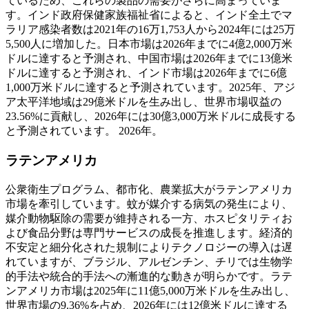
ているため、これらの製品の需要がさらに高まっていま
す。インド政府保健家族福祉省によると、インド全土でマ
ラリア感染者数は2021年の16万1,753人から2024年には25万
5,500人に増加した。日本市場は2026年までに4億2,000万米
ドルに達すると予測され、中国市場は2026年までに13億米
ドルに達すると予測され、インド市場は2026年までに6億
1,000万米ドルに達すると予測されています。2025年、アジ
ア太平洋地域は29億米ドルを生み出し、世界市場収益の
23.56%に貢献し、2026年には30億3,000万米ドルに成長する
と予測されています。 2026年。
ラテンアメリカ
公衆衛生プログラム、都市化、農業拡大がラテンアメリカ
市場を牽引しています。蚊が媒介する病気の発生により、
媒介動物駆除の需要が維持される一方、ホスピタリティお
よび食品分野は専門サービスの成長を推進します。経済的
不安定と細分化された規制によりテクノロジーの導入は遅
れていますが、ブラジル、アルゼンチン、チリでは生物学
的手法や統合的手法への漸進的な動きが明らかです。ラテ
ンアメリカ市場は2025年に11億5,000万米ドルを生み出し、
世界市場の9.36%を占め、2026年には12億米ドルに達する