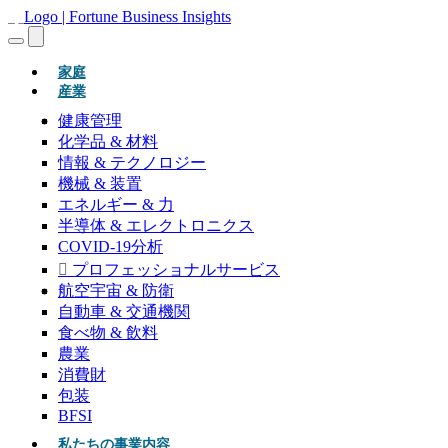
(現在)
家庭
産業
健康管理
化学品 & 材料
情報 & テクノロジー
機械 & 装置
エネルギー & 力
半導体 & エレクトロニクス
COVID-19分析
プロフェッショナルサービス
航空宇宙 & 防衛
自動車 & 交通機関
食べ物 & 飲料
農業
消費財
包装
BFSI
私たちの事業内容