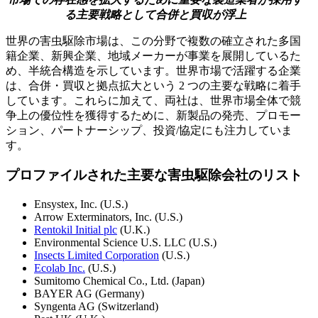
る主要戦略として合併と買収が浮上
世界の害虫駆除市場は、この分野で複数の確立された多国
籍企業、新興企業、地域メーカーが事業を展開しているた
め、半統合構造を示しています。世界市場で活躍する企業
は、合併・買収と拠点拡大という 2 つの主要な戦略に着手
しています。これらに加えて、両社は、世界市場全体で競
争上の優位性を獲得するために、新製品の発売、プロモー
ション、パートナーシップ、投資/協定にも注力していま
す。
プロファイルされた主要な害虫駆除会社のリスト
Ensystex, Inc. (U.S.)
Arrow Exterminators, Inc. (U.S.)
Rentokil Initial plc
(U.K.)
Environmental Science U.S. LLC (U.S.)
Insects Limited Corporation
(U.S.)
Ecolab Inc.
(U.S.)
Sumitomo Chemical Co., Ltd. (Japan)
BAYER AG (Germany)
Syngenta AG (Switzerland)