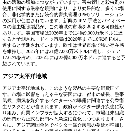
虫の活動の増加につながっています。害虫管理と殺虫剤の
使用に関する厳格な規則により、より効果的な、多くの場
合、非化学的または統合的害虫管理 (IPM) ソリューション
の採用が促進されています。新興の IPM 手法とバイオベー
スの害虫駆除製品が、この地域の市場を牽引する可能性が
あります。英国市場は2026年までに4億9,000万米ドルに達
すると予測され、ドイツ市場は2026年までに6億米ドルに
達すると予測されています。欧州は世界市場で強い存在感
を維持し、2025年には21億7,000万米ドルに達し、シェア
17.62%を占め、2026年には22億4,000万米ドルに達すると予
想されています。
アジア太平洋地域
アジア太平洋地域も、このような製品の主要な消費国で
す。市場に影響を与える主な要因には、都市の成長、熱帯
気候、病気を媒介するベクターへの曝露に関連する公衆衛
生リスクなどが含まれます。政府がベクター媒介疾患に取
り組み、商業インフラが拡大するにつれて、市場は未組織
の部門から正式な部門へと急速に変化しつつあります。さ
らに、アジア諸国全体でベクター媒介疾患の蔓延が増加し