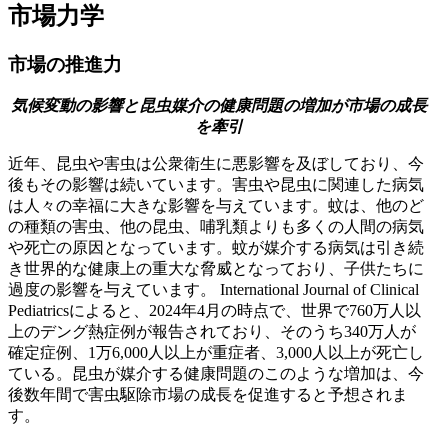
市場力学
市場の推進力
気候変動の影響と昆虫媒介の健康問題の増加が市場の成長
を牽引
近年、昆虫や害虫は公衆衛生に悪影響を及ぼしており、今
後もその影響は続いています。害虫や昆虫に関連した病気
は人々の幸福に大きな影響を与えています。蚊は、他のど
の種類の害虫、他の昆虫、哺乳類よりも多くの人間の病気
や死亡の原因となっています。蚊が媒介する病気は引き続
き世界的な健康上の重大な脅威となっており、子供たちに
過度の影響を与えています。 International Journal of Clinical
Pediatricsによると、2024年4月の時点で、世界で760万人以
上のデング熱症例が報告されており、そのうち340万人が
確定症例、1万6,000人以上が重症者、3,000人以上が死亡し
ている。昆虫が媒介する健康問題のこのような増加は、今
後数年間で害虫駆除市場の成長を促進すると予想されま
す。