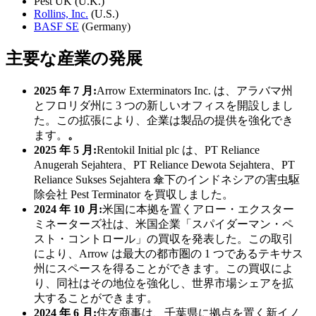
Pest UK (U.K.)
Rollins, Inc.
(U.S.)
BASF SE
(Germany)
主要な産業の発展
2025 年 7 月:
Arrow Exterminators Inc. は、アラバマ州
とフロリダ州に 3 つの新しいオフィスを開設しまし
た。この拡張により、企業は製品の提供を強化でき
ます。
。
2025 年 5 月:
Rentokil Initial plc は、PT Reliance
Anugerah Sejahtera、PT Reliance Dewota Sejahtera、PT
Reliance Sukses Sejahtera 傘下のインドネシアの害虫駆
除会社 Pest Terminator を買収しました。
2024 年 10 月:
米国に本拠を置くアロー・エクスター
ミネーターズ社は、米国企業「スパイダーマン・ペ
スト・コントロール」の買収を発表した。この取引
により、Arrow は最大の都市圏の 1 つであるテキサス
州にスペースを得ることができます。この買収によ
り、同社はその地位を強化し、世界市場シェアを拡
大​​することができます。
2024 年 6 月:
住友商事は、千葉県に拠点を置く新イノ