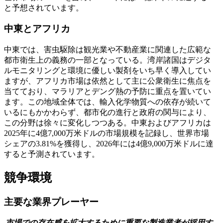
と予想されています。
中東とアフリカ
中東では、害虫駆除は観光業や不動産業に関連した広範な
都市衛生上の義務の一部となっている。湾岸諸国はデジタ
ルモニタリングと環境に優しい製剤をいち早く導入してい
ますが、アフリカ市場は依然として主に公衆衛生に焦点を
当てており、マラリアとデング熱の予防に重点を置いてい
ます。この地域全体では、輸入化学物質への依存が続いて
いるにもかかわらず、都市化の進行と政府の関与により、
この分野は徐々に変化しつつある。中東およびアフリカは
2025年に4億7,000万米ドルの市場規模を記録し、世界市場
シェアの3.81%を獲得し、2026年には4億9,000万米ドルに達
すると予測されています。
競争環境
主要な業界プレーヤー
市場での存在感を拡大するために重要な製造業者が採用す