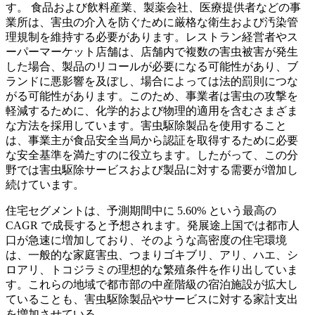
す。 食品および飲料産業、製薬会社、医療提供者などの事
業所は、害虫の介入を防ぐために厳格な衛生および汚染管
理規制を維持する必要があります。レストラン経営者やス
ーパーマーケット店舗は、店舗内で複数の害虫被害が発生
した場合、製品のリコールが必要になる可能性があり、ブ
ランドに悪影響を及ぼし、場合によっては法的罰則につな
がる可能性があります。このため、事業者は害虫の攻撃を
軽減するために、化学的および物理的適用を含むさまざま
な方法を採用しています。害虫駆除製品を使用すること
は、事業主が食品安全当局から認証を取得するために必要
な安全基準を満たすのに役立ちます。したがって、この分
野では害虫駆除サービスおよび製品に対する需要が増加し
続けています。
住宅セグメントは、予測期間中に 5.60% という最高の
CAGR で成長すると予想されます。発展途上国では都市人
口が急速に増加しており、そのような高密度の住宅環境
は、一般的な家庭害虫、つまりゴキブリ、アリ、ハエ、シ
ロアリ、トコジラミの理想的な繁殖条件を作り出していま
す。これらの地域で都市部の中産階級の宿泊施設が拡大し
ていることも、害虫駆除製品やサービスに対する家計支出
を増加させている。