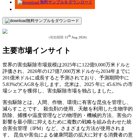
無料サンプルをダウンロード
無料サンプルをダウンロード
th
(有効期限
15
Aug 2026
)
主要市場インサイト
世界の害虫駆除市場規模は2025年に122億9,000万米ドルと
評価され、2026年の127億7,000万米ドルから2034年までに
201億米ドルに成長すると予測されており、予測期間中に
5.83%のCAGRを示します。北米は、2025 年に 45.63% の市
場シェアを獲得し、害虫駆除市場を独占しました。
害虫駆除とは、人間、作物、環境に有害な昆虫を管理し、
減らすことです。 殺虫剤の使用、天敵を利用した生物学的
防除、捕獲や温度管理などの物理的・機械的方法、害虫の
影響を最小限に抑えるために複数の戦略を組み合わせた統
合害虫管理（IPM）など、さまざまな方法が使用されま
す。 昆虫や害虫による健康問題の拡大に対する消費者の意