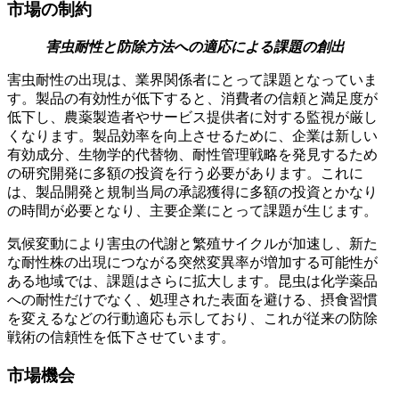
市場の制約
害虫耐性と防除方法への適応による課題の創出
害虫耐性の出現は、業界関係者にとって課題となっていま
す。製品の有効性が低下すると、消費者の信頼と満足度が
低下し、農薬製造者やサービス提供者に対する監視が厳し
くなります。製品効率を向上させるために、企業は新しい
有効成分、生物学的代替物、耐性管理戦略を発見するため
の研究開発に多額の投資を行う必要があります。これに
は、製品開発と規制当局の承認獲得に多額の投資とかなり
の時間が必要となり、主要企業にとって課題が生じます。
気候変動により害虫の代謝と繁殖サイクルが加速し、新た
な耐性株の出現につながる突然変異率が増加する可能性が
ある地域では、課題はさらに拡大します。昆虫は化学薬品
への耐性だけでなく、処理された表面を避ける、摂食習慣
を変えるなどの行動適応も示しており、これが従来の防除
戦術の信頼性を低下させています。
市場機会