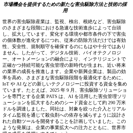
市場機会を提供するための新たな害虫駆除方法と技術の採
用
世界の害虫駆除産業は、監視、検出、根絶など、害虫駆除
のさまざまな段階における急速な技術進歩によって台頭
し、拡大しています。変化する環境や都市条件の下で害虫
の個体数が進化するにつれ、従来の防除方法だけでは有効
性、安全性、規制順守を確保するのにもはや十分ではあり
ません。したがって、デジタル技術、バイオテクノロジ
ー、オートメーションの融合により、インテリジェントで
正確かつ持続可能な害虫管理の新時代が生まれ、近い将来
の業界の成長を推進します。企業や新興企業は、製品の効
率を高め、さまざまな害虫駆除段階を最適化するために、
IoT や AI などの新しいテクノロジーに投資する資金を集め
ています。たとえば、2025 年 9 月、害虫駆除ソリューショ
ンを専門とする企業 PATS は、AI を活用した害虫管理ソリ
ューションを拡大するためのシード資金として約 290 万米
ドルを調達しました。同社は、対象を絞った介入とリアル
タイム監視を通じて殺虫剤への依存を減らすように設計さ
れた自動ツールを開発することを計画していました。この
ような発展は、企業の事業拡大への注力とともに、世界市