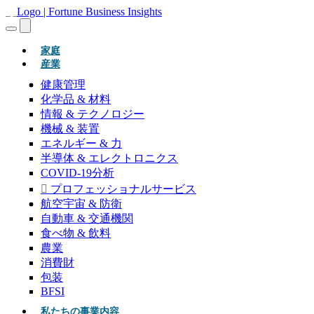
(現在)
家庭
産業
健康管理
化学品 & 材料
情報 & テクノロジー
機械 & 装置
エネルギー & 力
半導体 & エレクトロニクス
COVID-19分析
プロフェッショナルサービス
航空宇宙 & 防衛
自動車 & 交通機関
食べ物 & 飲料
農業
消費財
包装
BFSI
私たちの事業内容