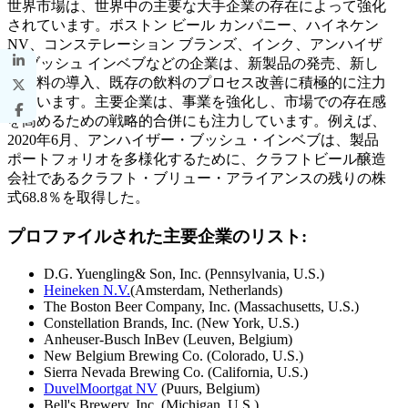
世界市場は、世界中の主要な大手企業の存在によって強化
されています。ボストン ビール カンパニー、ハイネケン
NV、コンステレーション ブランズ、インク、アンハイザ
ー ブッシュ インベブなどの企業は、新製品の発売、新し
い原料の導入、既存の飲料のプロセス改善に積極的に注力
しています。主要企業は、事業を強化し、市場での存在感
を高めるための戦略的合併にも注力しています。例えば、
2020年6月、アンハイザー・ブッシュ・インベブは、製品
ポートフォリオを多様化するために、クラフトビール醸造
会社であるクラフト・ブリュー・アライアンスの残りの株
式68.8％を取得した。
プロファイルされた主要企業のリスト:
D.G. Yuengling& Son, Inc. (Pennsylvania, U.S.)
Heineken N.V.
(Amsterdam, Netherlands)
The Boston Beer Company, Inc. (Massachusetts, U.S.)
Constellation Brands, Inc. (New York, U.S.)
Anheuser-Busch InBev (Leuven, Belgium)
New Belgium Brewing Co. (Colorado, U.S.)
Sierra Nevada Brewing Co. (California, U.S.)
DuvelMoortgat NV
(Puurs, Belgium)
Bell's Brewery, Inc. (Michigan, U.S.)