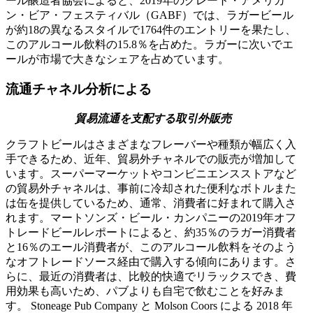
ール醸造者協会によると、2019年のグレート・アメリカ
ン・ビア・フェスティバル（GABF）では、ラガービール
が約18の異なるスタイルで1764件のエントリーを果たし、
このアルコール飲料の15.8％を占めた。ラガーに次いでエ
ールが市場で大きなシェアを占めています。
流通チャネル分析による
貿易流通を支配する取引外販売
クラフトビールはさまざまなフレーバーや種類が幅広く入
手できるため、近年、貿易外チャネルでの販売が増加して
います。スーパーマーケットやコンビニエンスストアなど
の貿易外チャネルは、事前に冷却された便利なボトルまた
は缶を提供しているため、通常、消費者に好まれて購入さ
れます。マートソンズ・ビール・カンパニーの2019年オフ
トレードビールレポートによると、約35％のラガー消費者
と16％のエール消費者が、このアルコール飲料をそのよう
なオフトレードソース経由で購入する傾向にあります。さ
らに、最近の消費者は、比較的快適でリラックスでき、費
用効果も高いため、パブよりも自宅で飲むことを好みま
す。 Stoneage Pub Company と Molson Coors による 2018 年