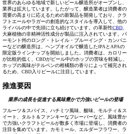
世界のあらゆる地域で新しいビール醸造所がオープンし、
業界は拡大しています。したがって、醸造業者は消費者の
需要の高まりに応えるための新製品を開発しており、クラ
フトエールやラガーの創造的なスタイルを導入して、他の
ライバルの中で先頭に立ち続けています。の革新性
CBD
、
大麻植物の非精神活性成分が製品に注入されています。バ
ーモント州のロング・トレイル・ブルーイング・カンパニ
ーなどの醸造所は、ヘンプオイルで醸造したIPAとAPAの
限定版ラインナップを開始しました。消費者は、カロリー
が比較的低く、CBDがビール中のホップの苦味を軽減し、
ホップの風味がテルペンの柑橘類の香りによって補完され
るため、CBD入りビールに注目しています。
推進要因
業界の成長を促進する風味豊かで力強いビールの登場
フルーツ＆スパイス、ハチミツ風味、酸味、モルティ＆ス
イート、タルト＆ファンキーなフレーバーなど、風味豊か
で力強いクラフトビールが数多く市場に登場し、消費者の
注目を集めています。カモミール、エルダーフラワー、ラ