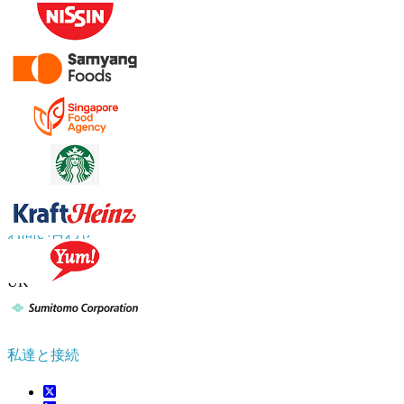
お問い合わせ
US
+1 833 909 2966 ( Toll Free )
UK
+44 808 502 0280 (Toll Free )
APAC
+91 744 740 1245
sales@fortunebusinessinsights.com
私達と接続