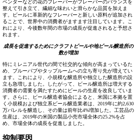
ベンダーなどの花のフレーバーがフレーバーのバランスを
整えて引き立て、繊細な味わいと滑らかな品質を加えま
す。ビールに革新的なフレーバーと新しい原料が追加され
ることで、世界中の消費者がますます注目しています。こ
れにより、今後数年間の市場の成長が促進されると予想さ
れます。
成長を促進するためにクラフトビールや地ビール醸造所の
数が増加
特にミレニアル世代の間で社交的な傾向が高まっているた
め、ブルーパブやタップルームへの立ち寄り先が増えてい
ます。これにより、小規模な醸造所や独立した醸造所の設
立も急増しました。したがって、ビール醸造所は増大する
消費者の需要を満たすためにビールの生産を改良していま
す。さらに、ビール醸造者協会によると、米国に本拠を置
く小規模および独立系ビール醸造業者は、2019年に約2,630
万バレルを醸造し、その量は前年比4%増加した。工芸品の
生産は、2019年の米国の製品小売市場全体の25.2%を占
め、市場全体の成長を促進しました。
抑制要因