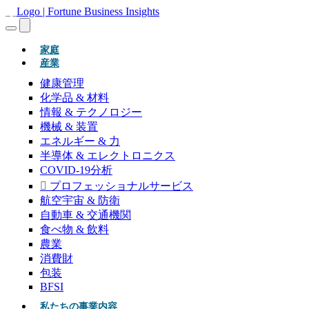
(現在)
家庭
産業
健康管理
化学品 & 材料
情報 & テクノロジー
機械 & 装置
エネルギー & 力
半導体 & エレクトロニクス
COVID-19分析
プロフェッショナルサービス
航空宇宙 & 防衛
自動車 & 交通機関
食べ物 & 飲料
農業
消費財
包装
BFSI
私たちの事業内容