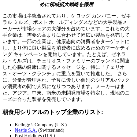
めに領域拡大戦略を採用
この市場は半統合されており、ケロッグ カンパニー、ゼネ
ラル ミルズ、ポスト ホールディングスなどの大手製品メ
ーカーが市場シェアの大部分を占めています。これらの大
手企業は、需要の高まりに合わせて幅広い製品を発売して
います。一部の企業は、健康志向の消費者をターゲットに
し、より体に良い製品を消費者に広めるためのマーケティ
ング キャンペーンを開始しています。たとえば、ゼネラ
ル・ミルズは、チェリオス・ファミリーのブランドに関連
した心臓の健康に関するメッセージを、特に「チェリオ
ス・オーツ・クランチ」に重点を置いて推進した。 さら
に、分量が管理され、予算に優しい個別のシリアルパック
が消費者の間で人気になりつつあります。メーカーはま
た、アジア、中東、南米の未開発市場を特定し、現地のニ
ーズに合った製品を発売しています。
朝食用シリアルのトップ企業のリスト:
Kellogg’s Company (U.S.)
Nestle S.A.
(Switzerland)
Post Holdings (U.S.)