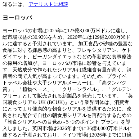
知るには、
アナリストに相談
ヨーロッパ
ヨーロッパの市場は2025年に123億8,000万米ドルに達し、
総市場収益の30.93%を占め、2026年には129億2,000万米ド
ルに達すると予測されています。 加工食品や砂糖の豊富な
食品に対する嫌悪感の高まりと、フレキシタリアン、ケト
ダイエット、ビーガンダイエットなどの革新的な食事療法
の採用の増加が、ヨーロッパの市場に影響を与えていま
す。天然成分で作られたシリアルは繊維含有量が高く、消
費者の間で人気が高まっています。そのため、プライベー
トラベル会社や大手シリアルメーカーは、「高タンパク
質」、「植物ベース」、「クリーンラベル」、「グルテン
フリー」として販売される新製品を発売しています。 「英
国朝食シリアル UK (BCUK)」という業界団体は、消費者
にとってより健康的な朝食シリアルを提供するために、改
良された配合で自社の朝食用シリアルを再配合するための
「朝食シリアルへの目覚め - 5 つのポイント プラン」を導
入しました。英国市場は2026年までに36億4,000万米ドルに
達すると予測されており、ドイツ市場は2026年までに11億