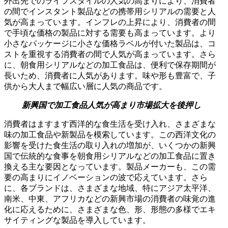
外出先でのライフスタイルの人気の高まりにより、消費者
の間でインスタント製品などの携帯用シリアルの需要と人
気が高まっています。インフレの上昇により、消費者の間
で手頃な価格の製品に対する需要も高まっています。より
小さなパッケージに小さな価格ラベルが付いた製品は、コ
ストを重視する消費者の間で人気が高まっています。さら
に、朝食用シリアルなどの加工食品は、便利で保存期間が
長いため、消費者に人気があります。味や形も豊富で、子
供から大人まで幅広い層に人気の商品です。
新興国で加工食品人気が高まり市場拡大を後押し
消費者はますます西洋的な食生活を受け入れ、さまざまな
味の加工食品や新製品を模索しています。この西洋文化の
影響を受けた食生活の取り入れの増加が、いくつかの新興
国で伝統的な食事を朝食用シリアルなどの加工食品に置き
換える主な要因となっています。製品メーカーも、この需
要の高まりにイノベーションの波で応えています。さら
に、各ブランドは、さまざまな地域、特にアジア太平洋、
南米、中東、アフリカなどの新興市場の消費者の味覚の進
化に応えるために、さまざまな色、形、形態の多様でエキ
サイティングな製品を導入しています。