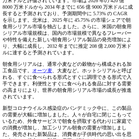
万米ドルと評価されています。市場は 2026 年の 420 億
8000 万米ドルから 2034 年までに 656 億 9000 万米ドルに成
長すると予測されており、予測期間中に 5.73% の CAGR
を示します。北米は、2025 年に 45.75% の市場シェアで朝
食用シリアル市場を独占しました。さらに、米国の朝食用
シリアル市場規模は、国内の市場規模で異なるフレーバー
や特性を備えた新しい朝食用シリアル製品の発売増加によ
り、大幅に成長し、2032 年までに推定 208 億 2,000 万米ド
ルに達すると予測されています。
朝食用シリアルは、通常小麦などの穀物から構成される加
工食品です。
オーツ麦
、大麦など。ホットシリアルと呼ば
れる、すぐに食べられる形式とすぐに調理できる形式で入
手できます。利便性とすぐに食べられる食品に対する需要
の高まりにより、世界の朝食用シリアル市場の成長が推進
されています。
新型コロナウイルス感染症のパンデミック中に、この製品
の需要が大幅に増加しました。人々が自宅に閉じこもって
いるため、外食サービスで朝食を摂取する代わりに家庭で
の消費が増加し、加工シリアル朝食の需要が増加しまし
た。発売された新製品は、消費者が子供時代の思い出を思