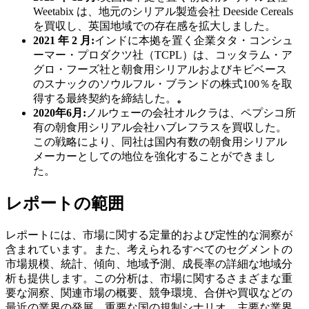
Weetabix は、地元のシリアル製造会社 Deeside Cereals
を買収し、英国地域での存在感を拡大しました。
2021 年 2 月:
インドに本拠を置く企業タタ・コンシュ
ーマー・プロダクツ社（TCPL）は、コッタラム・ア
グロ・フーズ社と朝食用シリアルおよびキビベース
のスナックのソウルフル・ブランドの株式100％を取
得する最終契約を締結した。
。
2020年6月:
ノルウェーの会社オルクラは、ペプシコ所
有の朝食用シリアル会社ハブレフラスを買収した。
この戦略により、同社は国内有数の朝食用シリアル
メーカーとしての地位を強化することができまし
た。
レポートの範囲
レポートには、市場に関する定量的および定性的な洞察が
含まれています。また、考えられるすべてのセグメントの
市場規模、統計、傾向、地域予測、成長率の詳細な地域分
析も提供します。この分析は、市場に関するさまざまな重
要な洞察、関連市場の概要、競争環境、合併や買収などの
最近の業界の発展、重要な国の規制シナリオ、主要な業界