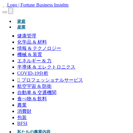
(現在)
家庭
産業
健康管理
化学品 & 材料
情報 & テクノロジー
機械 & 装置
エネルギー & 力
半導体 & エレクトロニクス
COVID-19分析
プロフェッショナルサービス
航空宇宙 & 防衛
自動車 & 交通機関
食べ物 & 飲料
農業
消費財
包装
BFSI
私たちの事業内容