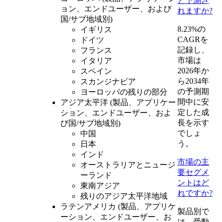
と予測さ
ョン、エンドユーザー、および
れますか?
国/サブ地域別)
8.23%の
イギリス
CAGRを
ドイツ
記録し、
フランス
市場は
イタリア
2026年か
スペイン
ら2034年
スカンジナビア
の予測期
ヨーロッパの残りの部分
間中に安
アジア太平洋 (製品、アプリケー
定した成
ション、エンドユーザー、およ
長を示す
び国/サブ地域別)
でしょ
中国
う。
日本
インド
市場の主
オーストラリアとニュージ
要セグメ
ーランド
ントはど
東南アジア
れですか?
残りのアジア太平洋地域
ラテンアメリカ (製品、アプリケ
製品別で
ーション、エンドユーザー、お
は、受動