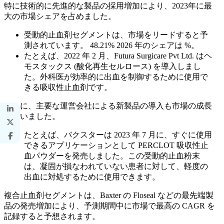
特に技術的に先進的な製品の採用増加により、2023年に最
大の市場シェアを占めました。
受動的止血剤セグメントは、市場をリードすると予
測されています。
48.21%
2026 年のシェアは %。
たとえば、2022 年 2 月、Futura Surgicare Pvt Ltd. はヘ
モスタックス (酸化再生セルロース) を導入しまし
た。外科医が効率的に出血を制御するために使用で
きる吸収性止血剤です。
さらに、主要な運営会社による新製品の導入も市場の成長
を補いました。
たとえば、バクスターは 2023 年 7 月に、すぐに使用
できるアプリケーションとして PERCLOT 吸収性止
血パウダーを発売しました。この受動的止血粉末
は、凝固が損なわれていない患者に対して、軽度の
出血に対処するために使用できます。
複合止血剤セグメントは、Baxter の Floseal などの最先端製
品の発売増加により、予測期間中に市場で最高の CAGR を
記録すると予想されます。