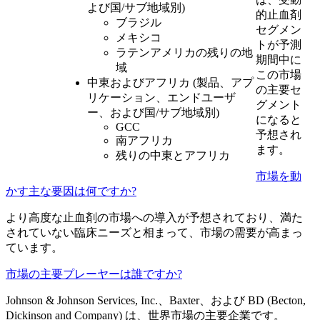
よび国/サブ地域別)
的止血剤
ブラジル
セグメン
メキシコ
トが予測
ラテンアメリカの残りの地
期間中に
域
この市場
中東およびアフリカ (製品、アプ
の主要セ
リケーション、エンドユーザ
グメント
ー、および国/サブ地域別)
になると
GCC
予想され
南アフリカ
ます。
残りの中東とアフリカ
市場を動
かす主な要因は何ですか?
より高度な止血剤の市場への導入が予想されており、満た
されていない臨床ニーズと相まって、市場の需要が高まっ
ています。
市場の主要プレーヤーは誰ですか?
Johnson & Johnson Services, Inc.、Baxter、および BD (Becton,
Dickinson and Company) は、世界市場の主要企業です。