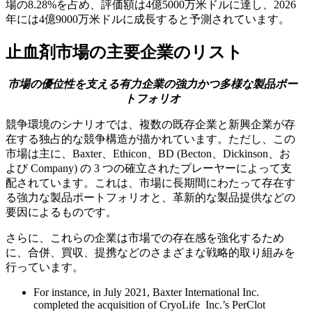
場の8.28%を占め、評価額は4億5000万米ドルに達し、2026
年には4億9000万米ドルに成長すると予測されています。
止血剤市場の主要企業のリスト
市場の優位性を支える有力企業の強力かつ多様な製品ポー
トフォリオ
競争環境のシナリオでは、複数の既存企業と新興企業が存
在する独占的な競争構造が描かれています。ただし、この
市場は主に、Baxter、Ethicon、BD (Becton、Dickinson、お
よび Company) の 3 つの確立されたプレーヤーによって支
配されています。これは、市場に長期間にわたって存在す
る強力な製品ポートフォリオと、革新的な製品提供などの
要因によるものです。
さらに、これらの企業は市場での存在感を強化するため
に、合併、買収、提携などのさまざまな戦略的取り組みを
行っています。
For instance, in July 2021, Baxter International Inc.
completed the acquisition of CryoLife Inc.’s PerClot