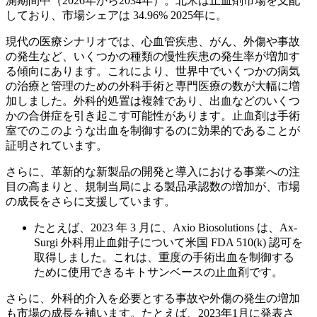
測期間中（2026年から2034年）。北米は止血剤市場を支配
しており、市場シェアは
34.96%
2025年に。
現代の医療シナリオでは、心血管疾患、がん、外傷や事故
の発生など、いくつかの種類の慢性疾患の発生率が増加す
る傾向にあります。これにより、世界中でいくつかの病気
の治療と管理のための外科手術と専門医療の数が大幅に増
加しました。外科的処置は複雑であり、出血などのいくつ
かの合併症を引き起こす可能性があります。止血剤は手術
室でのこのような出血を制御するのに効果的であることが
証明されています。
さらに、革新的な新製品の開発と導入における事業への注
目の高まりと、規制当局による製品承認数の増加が、市場
の成長をさらに支援しています。
たとえば、2023 年 3 月に、Axio Biosolutions は、Ax-
Surgi 外科用止血鉗子について米国 FDA 510(k) 認可を
取得しました。これは、重度の手術出血を制御する
ために使用できるキトサンベースの止血剤です。
さらに、外科的介入を必要とする事故や外傷の発生の増加
も市場の成長を補います。たとえば、2023年1月に発表さ