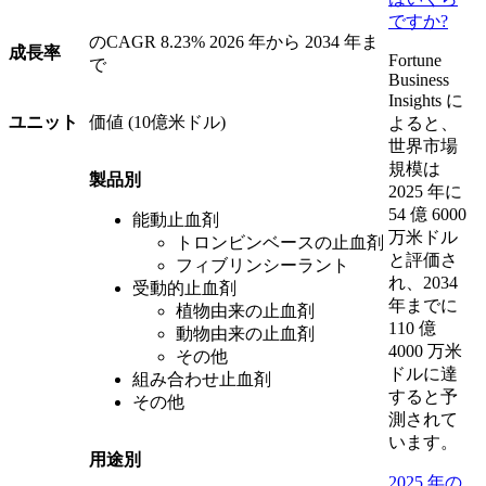
ですか?
のCAGR
8.23%
2026 年から 2034 年ま
成長率
Fortune
で
Business
Insights に
ユニット
価値 (10億米ドル)
よると、
世界市場
規模は
製品別
2025 年に
54 億 6000
能動止血剤
万米ドル
トロンビンベースの止血剤
と評価さ
フィブリンシーラント
れ、2034
受動的止血剤
年までに
植物由来の止血剤
110 億
動物由来の止血剤
4000 万米
その他
ドルに達
組み合わせ止血剤
すると予
その他
測されて
います。
用途別
2025 年の