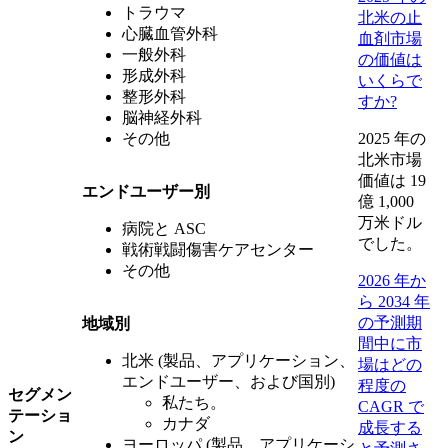
トラウマ
北米の止
心臓血管外科
血剤市場
一般外科
の価値は
形成外科
いくらで
整形外科
すか?
脳神経外科
その他
2025 年の
北米市場
価値は 19
エンドユーザー別
億 1,000
万米ドル
病院と ASC
でした。
戦術戦闘傷害ケアセンター
その他
2026 年か
ら 2034 年
の予測期
地域別
間中に市
北米 (製品、アプリケーション、
場はどの
エンドユーザー、および国別)
程度の
セグメン
私たち。
CAGR で
テーショ
カナダ
成長する
ン
ヨーロッパ (製品、アプリケーシ