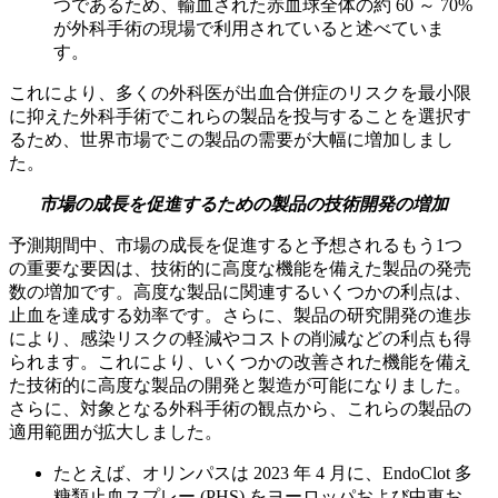
つであるため、輸血された赤血球全体の約 60 ～ 70%
が外科手術の現場で利用されていると述べていま
す。
これにより、多くの外科医が出血合併症のリスクを最小限
に抑えた外科手術でこれらの製品を投与することを選択す
るため、世界市場でこの製品の需要が大幅に増加しまし
た。
市場の成長を促進するための製品の技術開発の増加
予測期間中、市場の成長を促進すると予想されるもう1つ
の重要な要因は、技術的に高度な機能を備えた製品の発売
数の増加です。高度な製品に関連するいくつかの利点は、
止血を達成する効率です。さらに、製品の研究開発の進歩
により、感染リスクの軽減やコストの削減などの利点も得
られます。これにより、いくつかの改善された機能を備え
た技術的に高度な製品の開発と製造が可能になりました。
さらに、対象となる外科手術の観点から、これらの製品の
適用範囲が拡大しました。
たとえば、オリンパスは 2023 年 4 月に、EndoClot 多
糖類止血スプレー (PHS) をヨーロッパおよび中東お