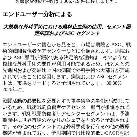
関節形成術の件数は 1,306,719 件に達しました。
エンドユーザー分析による
大規模な外科手術における燃料止血剤の使用、セメント固
定病院および ASC セグメント
エンドユーザーの観点から見ると、市場は病院と ASC、戦
術的戦闘負傷者ケアセンターなどに分類されます。病院お
よび ASC 部門が優勢である決定的な理由は、そのような
複雑な外科手術の要件が利用可能であるため、ほとんどの
先進国および発展途上国の病院で外科手術の大部分が実施
されていることに起因します。病院および ASC セグメン
トは、市場をリードすると予測されています。
89.38%
2026年に。
戦闘活動の必要性を必要とする軍事紛争の事例が増加して
いるため、戦術戦闘負傷者ケアセンター部門が推進されて
います。戦術戦闘負傷者ケアセンターセグメントは、予測
期間中に世界市場のかなりのシェアを占めると予想されま
す。その他のセグメントには外科手術を行うその他の医療
機関が含まれており、予測期間では比較的低いCAGRを記