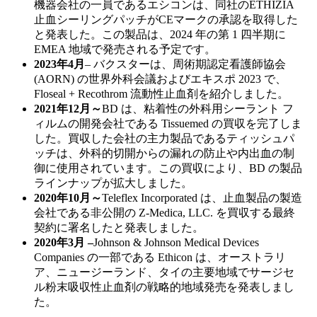
機器会社の一員であるエシコンは、同社のETHIZIA
止血シーリングパッチがCEマークの承認を取得した
と発表した。この製品は、2024 年の第 1 四半期に
EMEA 地域で発売される予定です。
2023年4月
– バクスターは、周術期認定看護師協会
(AORN) の世界外科会議およびエキスポ 2023 で、
Floseal + Recothrom 流動性止血剤を紹介しました。
2021年12月～
BD は、粘着性の外科用シーラント フ
ィルムの開発会社である Tissuemed の買収を完了しま
した。買収した会社の主力製品であるティッシュパ
ッチは、外科的切開からの漏れの防止や内出血の制
御に使用されています。この買収により、BD の製品
ラインナップが拡大しました。
2020年10月～
Teleflex Incorporated は、止血製品の製造
会社である非公開の Z-Medica, LLC. を買収する最終
契約に署名したと発表しました。
2020年3月 –
Johnson & Johnson Medical Devices
Companies の一部である Ethicon は、オーストラリ
ア、ニュージーランド、タイの主要地域でサージセ
ル粉末吸収性止血剤の戦略的地域発売を発表しまし
た。