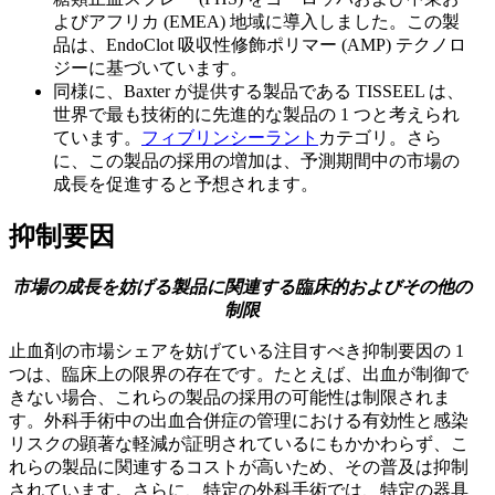
よびアフリカ (EMEA) 地域に導入しました。この製
品は、EndoClot 吸収性修飾ポリマー (AMP) テクノロ
ジーに基づいています。
同様に、Baxter が提供する製品である TISSEEL は、
世界で最も技術的に先進的な製品の 1 つと考えられ
ています。
フィブリンシーラント
カテゴリ。さら
に、この製品の採用の増加は、予測期間中の市場の
成長を促進すると予想されます。
抑制要因
市場の成長を妨げる製品に関連する臨床的およびその他の
制限
止血剤の市場シェアを妨げている注目すべき抑制要因の 1
つは、臨床上の限界の存在です。たとえば、出血が制御で
きない場合、これらの製品の採用の可能性は制限されま
す。外科手術中の出血合併症の管理における有効性と感染
リスクの顕著な軽減が証明されているにもかかわらず、こ
れらの製品に関連するコストが高いため、その普及は抑制
されています。さらに、特定の外科手術では、特定の器具