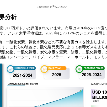
th
(有効期限
15
Aug 2026
)
界分析
000万米ドルと評価されています。市場は2026年の2,059億2,0
す。アジア太平洋地域は、2025 年に 73.17% のシェアを
物、一酸化炭素、炭化水素などの不要な有害ガスを除去します
ます。これらの装置は、酸化還元反応によって有毒ガスをより
素酸化物、一酸化炭素、炭化水素を窒素、酸素、二酸化炭素、
触媒コンバーター、パイプ、マフラー、マニホールド、モノリ