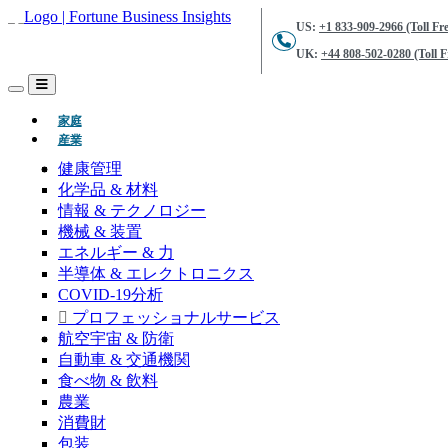
US:
+1 833-909-2966 (Toll Fre
UK:
+44 808-502-0280 (Toll F
(現在)
家庭
産業
健康管理
化学品 & 材料
情報 & テクノロジー
機械 & 装置
エネルギー & 力
半導体 & エレクトロニクス
COVID-19分析
プロフェッショナルサービス
航空宇宙 & 防衛
自動車 & 交通機関
食べ物 & 飲料
農業
消費財
包装