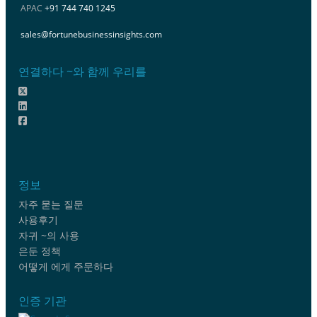
APAC
+91 744 740 1245
sales@fortunebusinessinsights.com
연결하다 ~와 함께 우리를
정보
자주 묻는 질문
사용후기
자귀 ~의 사용
은둔 정책
어떻게 에게 주문하다
인증 기관