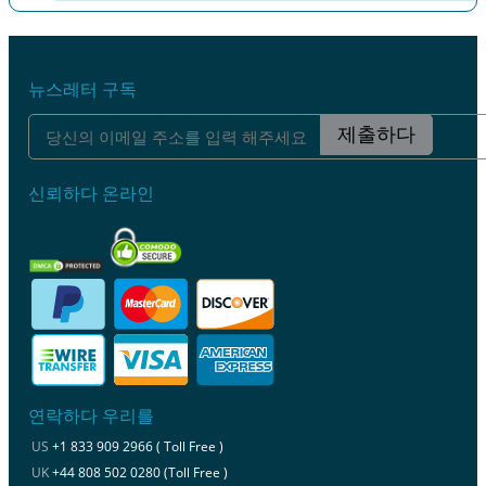
이전
다음
뉴스레터 구독
제출하다
신뢰하다 온라인
연락하다 우리를
US
+1 833 909 2966 ( Toll Free )
UK
+44 808 502 0280 (Toll Free )