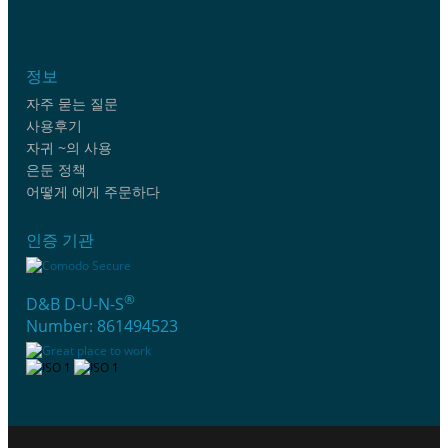
정보
자주 묻는 질문
사용후기
자귀 ~의 사용
은둔 정책
어떻게 에게 주문하다
인증 기관
®
D&B D-U-N-S
Number: 861494523