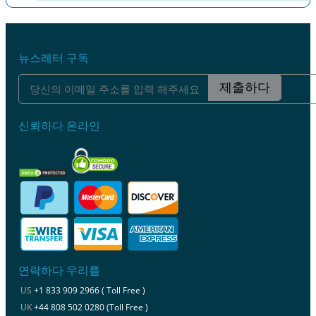
이전
다음
뉴스레터 구독
제출하다
신뢰하다 온라인
연락하다 우리를
US
+1 833 909 2966 ( Toll Free )
UK
+44 808 502 0280 (Toll Free )