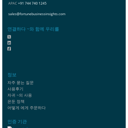
APAC
+91 744 740 1245
sales@fortunebusinessinsights.com
연결하다 ~와 함께 우리를
정보
자주 묻는 질문
사용후기
자귀 ~의 사용
은둔 정책
어떻게 에게 주문하다
인증 기관