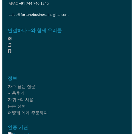
APAC
+91 744 740 1245
sales@fortunebusinessinsights.com
연결하다 ~와 함께 우리를
정보
자주 묻는 질문
사용후기
자귀 ~의 사용
은둔 정책
어떻게 에게 주문하다
인증 기관