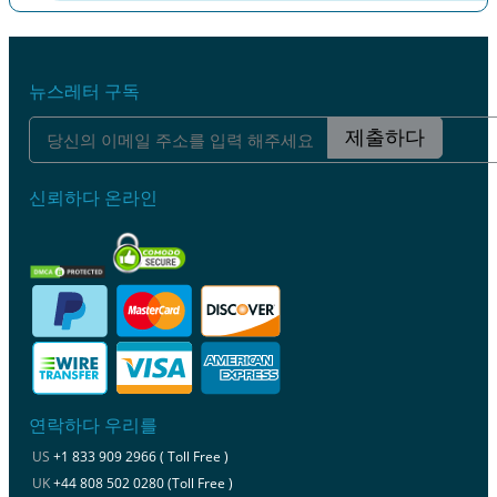
이전
다음
뉴스레터 구독
제출하다
신뢰하다 온라인
연락하다 우리를
US
+1 833 909 2966 ( Toll Free )
UK
+44 808 502 0280 (Toll Free )