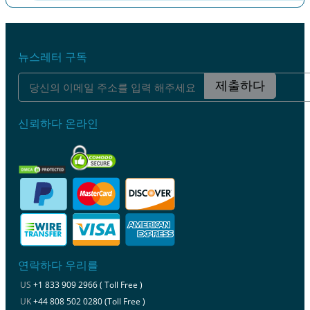
이전
다음
뉴스레터 구독
제출하다
신뢰하다 온라인
연락하다 우리를
US
+1 833 909 2966 ( Toll Free )
UK
+44 808 502 0280 (Toll Free )