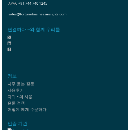
APAC
+91 744 740 1245
sales@fortunebusinessinsights.com
연결하다 ~와 함께 우리를
정보
자주 묻는 질문
사용후기
자귀 ~의 사용
은둔 정책
어떻게 에게 주문하다
인증 기관