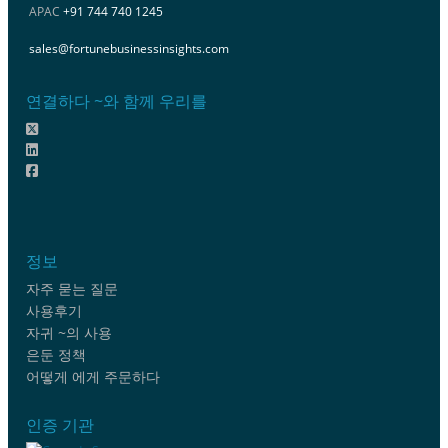
APAC
+91 744 740 1245
sales@fortunebusinessinsights.com
연결하다 ~와 함께 우리를
정보
자주 묻는 질문
사용후기
자귀 ~의 사용
은둔 정책
어떻게 에게 주문하다
인증 기관