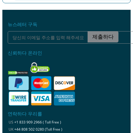
이전
다음
뉴스레터 구독
제출하다
신뢰하다 온라인
연락하다 우리를
US
+1 833 909 2966 ( Toll Free )
UK
+44 808 502 0280 (Toll Free )