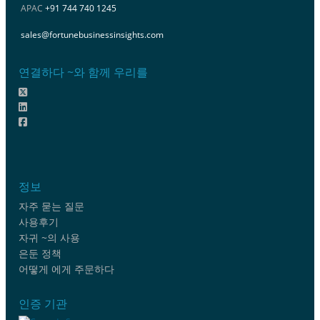
APAC
+91 744 740 1245
sales@fortunebusinessinsights.com
연결하다 ~와 함께 우리를
정보
자주 묻는 질문
사용후기
자귀 ~의 사용
은둔 정책
어떻게 에게 주문하다
인증 기관