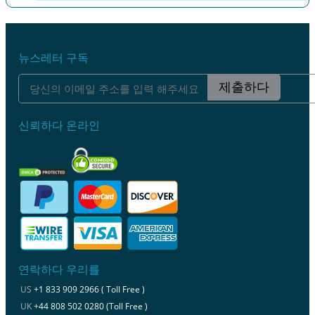
이전
다음
뉴스레터 구독
제출하다
신뢰하다 온라인
연락하다 우리를
US
+1 833 909 2966 ( Toll Free )
UK
+44 808 502 0280 (Toll Free )