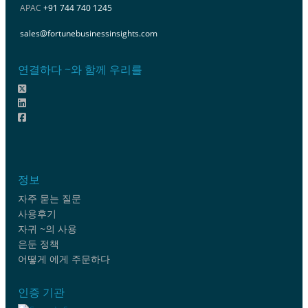
APAC
+91 744 740 1245
sales@fortunebusinessinsights.com
연결하다 ~와 함께 우리를
정보
자주 묻는 질문
사용후기
자귀 ~의 사용
은둔 정책
어떻게 에게 주문하다
인증 기관