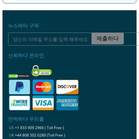
이전
다음
뉴스레터 구독
제출하다
신뢰하다 온라인
연락하다 우리를
US
+1 833 909 2966 ( Toll Free )
UK
+44 808 502 0280 (Toll Free )