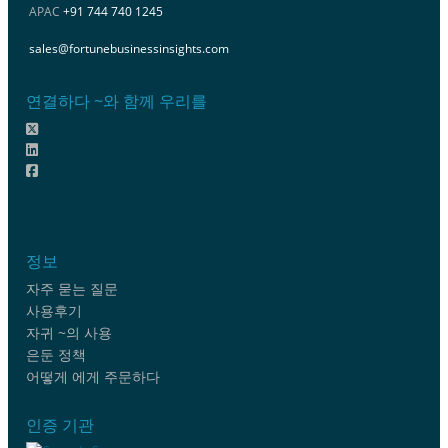
APAC
+91 744 740 1245
sales@fortunebusinessinsights.com
연결하다 ~와 함께 우리를
정보
자주 묻는 질문
사용후기
자귀 ~의 사용
은둔 정책
어떻게 에게 주문하다
인증 기관