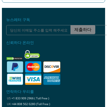
이전
다음
뉴스레터 구독
제출하다
신뢰하다 온라인
연락하다 우리를
US
+1 833 909 2966 ( Toll Free )
UK
+44 808 502 0280 (Toll Free )