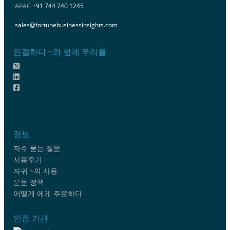
APAC
+91 744 740 1245
sales@fortunebusinessinsights.com
연결하다 ~와 함께 우리를
정보
자주 묻는 질문
사용후기
자귀 ~의 사용
은둔 정책
어떻게 에게 주문하다
인증 기관