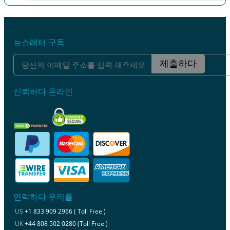
이전
다음
뉴스레터 구독
제출하다
신뢰하다 온라인
연락하다 우리를
US
+1 833 909 2966 ( Toll Free )
UK
+44 808 502 0280 (Toll Free )