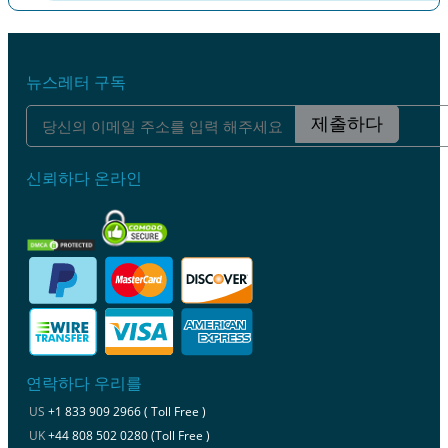
이전
다음
뉴스레터 구독
제출하다
신뢰하다 온라인
연락하다 우리를
US
+1 833 909 2966 ( Toll Free )
UK
+44 808 502 0280 (Toll Free )