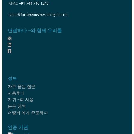
APAC
+91 744 740 1245
sales@fortunebusinessinsights.com
연결하다 ~와 함께 우리를
정보
자주 묻는 질문
사용후기
자귀 ~의 사용
은둔 정책
어떻게 에게 주문하다
인증 기관