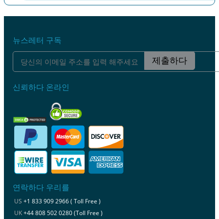
이전
다음
뉴스레터 구독
제출하다
신뢰하다 온라인
연락하다 우리를
US
+1 833 909 2966 ( Toll Free )
UK
+44 808 502 0280 (Toll Free )