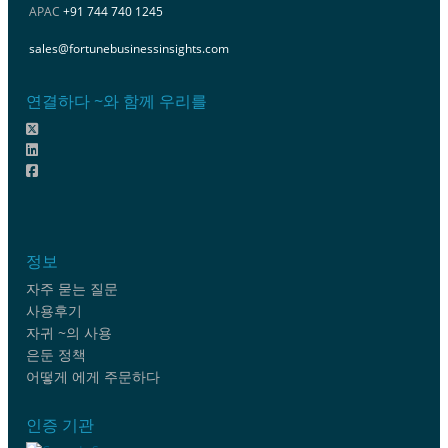
APAC
+91 744 740 1245
sales@fortunebusinessinsights.com
연결하다 ~와 함께 우리를
정보
자주 묻는 질문
사용후기
자귀 ~의 사용
은둔 정책
어떻게 에게 주문하다
인증 기관