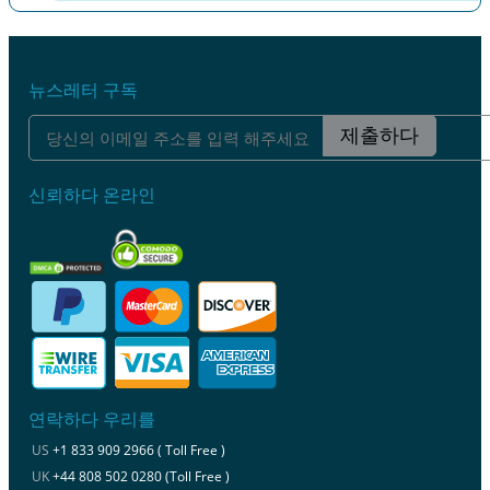
이전
다음
뉴스레터 구독
제출하다
신뢰하다 온라인
연락하다 우리를
US
+1 833 909 2966 ( Toll Free )
UK
+44 808 502 0280 (Toll Free )