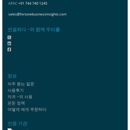
APAC
+91 744 740 1245
sales@fortunebusinessinsights.com
연결하다 ~와 함께 우리를
정보
자주 묻는 질문
사용후기
자귀 ~의 사용
은둔 정책
어떻게 에게 주문하다
인증 기관