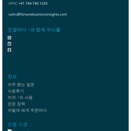
APAC
+91 744 740 1245
sales@fortunebusinessinsights.com
연결하다 ~와 함께 우리를
정보
자주 묻는 질문
사용후기
자귀 ~의 사용
은둔 정책
어떻게 에게 주문하다
인증 기관