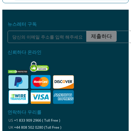
이전
다음
뉴스레터 구독
제출하다
신뢰하다 온라인
연락하다 우리를
US
+1 833 909 2966 ( Toll Free )
UK
+44 808 502 0280 (Toll Free )