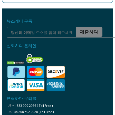
이전
다음
뉴스레터 구독
제출하다
신뢰하다 온라인
연락하다 우리를
US
+1 833 909 2966 ( Toll Free )
UK
+44 808 502 0280 (Toll Free )