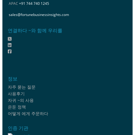
APAC
+91 744 740 1245
sales@fortunebusinessinsights.com
연결하다 ~와 함께 우리를
정보
자주 묻는 질문
사용후기
자귀 ~의 사용
은둔 정책
어떻게 에게 주문하다
인증 기관