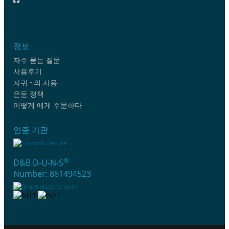
정보
자주 묻는 질문
사용후기
자귀 ~의 사용
은둔 정책
어떻게 에게 주문하다
인증 기관
®
D&B D-U-N-S
Number: 861494523