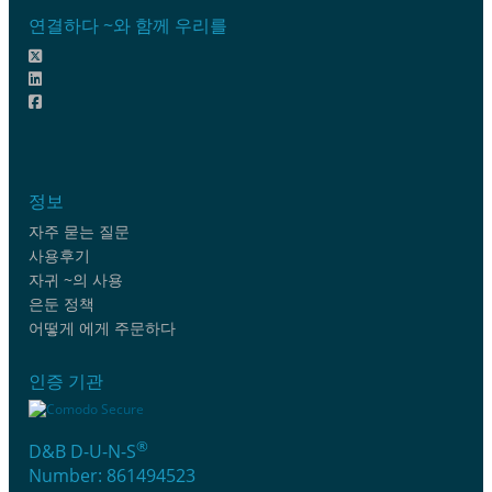
연결하다 ~와 함께 우리를
정보
자주 묻는 질문
사용후기
자귀 ~의 사용
은둔 정책
어떻게 에게 주문하다
인증 기관
®
D&B D-U-N-S
Number: 861494523