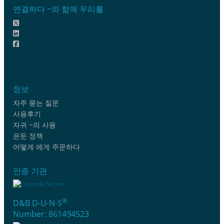
연결하다 ~와 함께 우리를
정보
자주 묻는 질문
사용후기
자귀 ~의 사용
은둔 정책
어떻게 에게 주문하다
인증 기관
®
D&B D-U-N-S
Number: 861494523