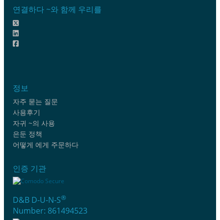
연결하다 ~와 함께 우리를
정보
자주 묻는 질문
사용후기
자귀 ~의 사용
은둔 정책
어떻게 에게 주문하다
인증 기관
®
D&B D-U-N-S
Number: 861494523