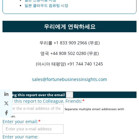
일본 클라우드 컴퓨팅 시장
우리에게 연락하세요
우리를
+1 833 909 2966 (무료)
영국
+44 808 502 0280 (무료)
(아시아 태평양) +91 744 740 1245
sales@fortunebusinessinsights.com
Sharing this report over the email
×
Send this report to Colleague, Friends:
*
Separate multiple email addresses with
commas.
Enter your email:
*
Enter your name: