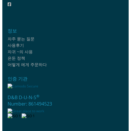
정보
자주 묻는 질문
사용후기
자귀 ~의 사용
은둔 정책
어떻게 에게 주문하다
인증 기관
®
D&B D-U-N-S
Number: 861494523