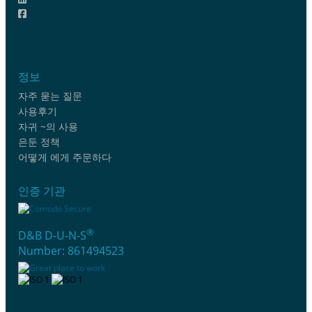
정보
자주 묻는 질문
사용후기
자귀 ~의 사용
은둔 정책
어떻게 에게 주문하다
인증 기관
®
D&B D-U-N-S
Number: 861494523