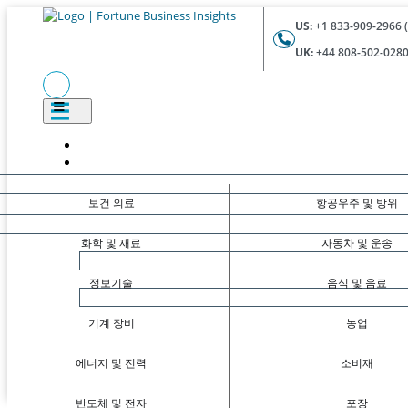
US:
+1 833-909-2966 (
UK:
+44 808-502-0280 
보건 의료
항공우주 및 방위
화학 및 재료
자동차 및 운송
정보기술
음식 및 음료
기계 장비
농업
에너지 및 전력
소비재
반도체 및 전자
포장