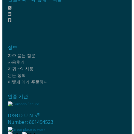
정보
자주 묻는 질문
사용후기
자귀 ~의 사용
은둔 정책
어떻게 에게 주문하다
인증 기관
®
D&B D-U-N-S
Number: 861494523