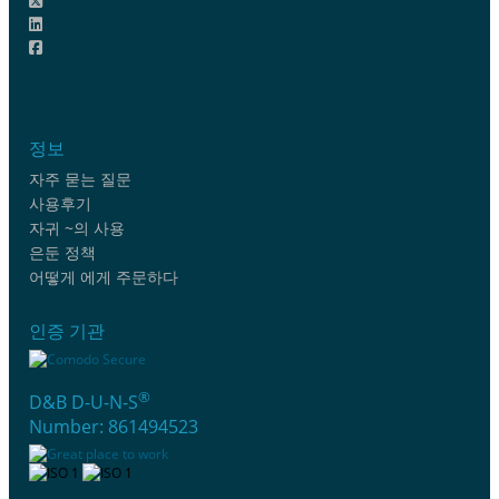
정보
자주 묻는 질문
사용후기
자귀 ~의 사용
은둔 정책
어떻게 에게 주문하다
인증 기관
®
D&B D-U-N-S
Number: 861494523