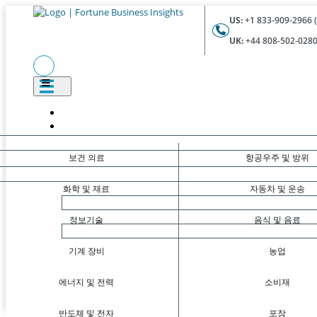
US:
+1 833-909-2966 (
UK:
+44 808-502-0280 
보건 의료
항공우주 및 방위
화학 및 재료
자동차 및 운송
정보기술
음식 및 음료
기계 장비
농업
에너지 및 전력
소비재
반도체 및 전자
포장