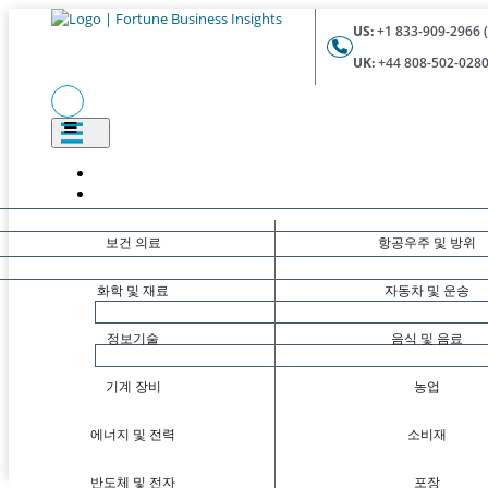
US:
+1 833-909-2966 (
UK:
+44 808-502-0280 
보건 의료
항공우주 및 방위
화학 및 재료
자동차 및 운송
정보기술
음식 및 음료
기계 장비
농업
에너지 및 전력
소비재
반도체 및 전자
포장