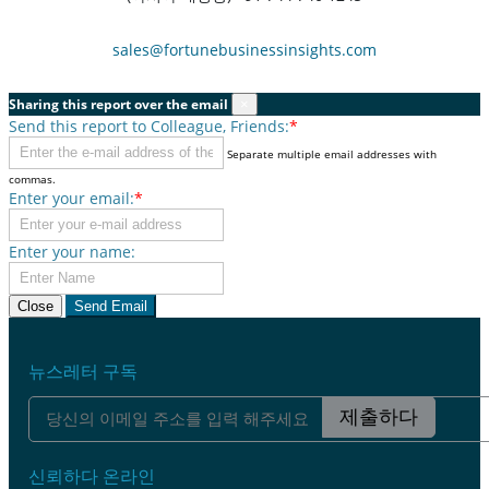
sales@fortunebusinessinsights.com
Sharing this report over the email
×
Send this report to Colleague, Friends:
*
Separate multiple email addresses with
commas.
Enter your email:
*
Enter your name:
Close
Send Email
뉴스레터 구독
제출하다
신뢰하다 온라인