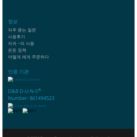
정보
자주 묻는 질문
사용후기
자귀 ~의 사용
은둔 정책
어떻게 에게 주문하다
인증 기관
®
D&B D-U-N-S
Number: 861494523