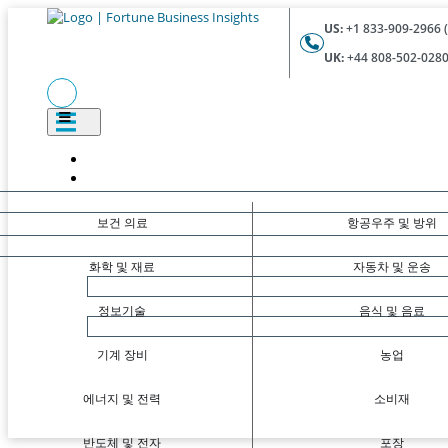
US:
+1 833-909-2966 (
UK:
+44 808-502-0280 
보건 의료
항공우주 및 방위
화학 및 재료
자동차 및 운송
정보기술
음식 및 음료
기계 장비
농업
에너지 및 전력
소비재
반도체 및 전자
포장