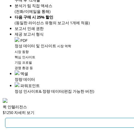
구매 후 12개월
분석가 팀 직접 액세스
(전화/이메일을 통해)
다음 구매 시 25% 할인
(동일한 라이선스 유형의 보고서 1개에 적용)
보고서 인쇄 권한
제공 보고서 형식
PDF
정성 데이터 및 인사이트
시장 역학
시장 동향
핵심 인사이트
기업 프로필
경쟁 환경 등
엑셀
정량 데이터
파워포인트
정성 인사이트
& 정량 데이터
(편집 가능한 버전)
퀵 인텔리전스
$1250
자세히 보기