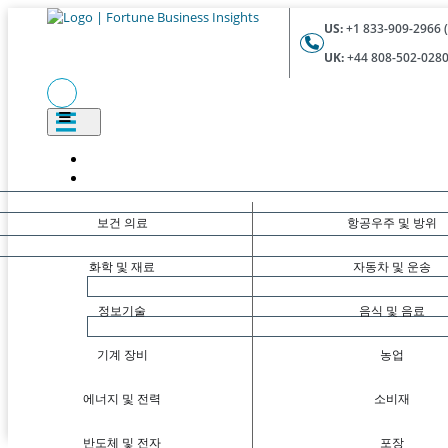
US:
+1 833-909-2966 (
UK:
+44 808-502-0280 
보건 의료
항공우주 및 방위
화학 및 재료
자동차 및 운송
정보기술
음식 및 음료
기계 장비
농업
에너지 및 전력
소비재
반도체 및 전자
포장