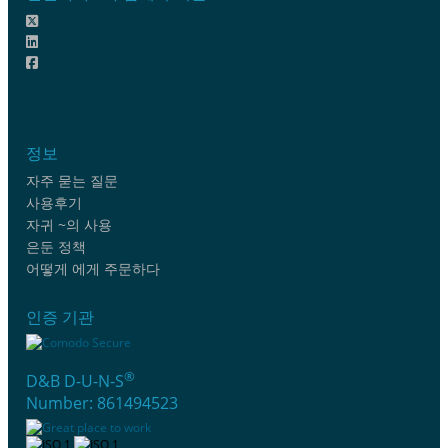
정보
자주 묻는 질문
사용후기
자귀 ~의 사용
은둔 정책
어떻게 에게 주문하다
인증 기관
®
D&B D-U-N-S
Number: 861494523